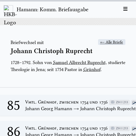
Hamann: Komm. Briefausgabe
Briefwechsel mit
← Alle Briefe
Johann Christoph Ruprecht
1728–1792. Sohn von
Samuel Albrecht Ruprecht
, studierte
Theologie in Jena; seit 1754 Pastor in
Grünhof
.
85
Vmtl. Grünhof, zwischen 1754 und 1756
ZH I 213
Or
Johann Georg Hamann → Johann Christoph Ruprecht
86
Vmtl. Grünhof, zwischen 1754 und 1756
ZH I 213
Or
Johann Georg Hamann → Johann Christoph Ruprecht