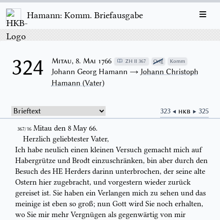
Hamann: Komm. Briefausgabe
324
Mitau, 8. Mai 1766
ZH II 367
Orig
Komm
Johann Georg Hamann →
Johann Christoph
Hamann (Vater)
323 ◀
HKB
▶ 325
Mitau den
8 May 66.
367/16
Herzlich geliebtester Vater,
Ich habe neulich einen kleinen Versuch gemacht mich auf
Habergrütze und
Brodt einzuschränken, bin aber durch den
Besuch des HE Herders darinn
unterbrochen, der seine alte
Ostern hier zugebracht, und vorgestern wieder
zurück
gereiset ist. Sie haben ein Verlangen mich zu sehen und das
meinige
ist eben so groß; nun Gott wird Sie noch erhalten,
wo Sie
mir
mehr
Vergnügen als gegenwärtig von mir