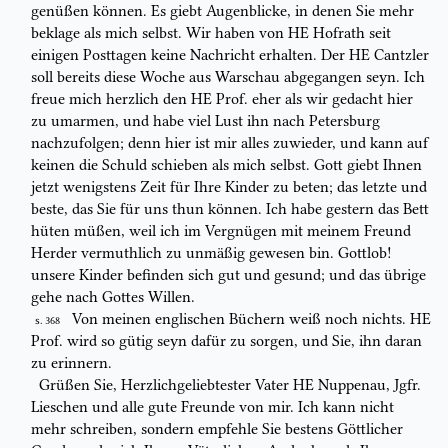
genüßen können. Es giebt Augenblicke, in
denen Sie mehr
beklage als mich selbst. Wir haben von HE Hofrath seit
einigen Posttagen keine Nachricht erhalten. Der HE Cantzler
soll bereits
diese Woche aus Warschau abgegangen seyn. Ich
freue mich herzlich den HE
Prof. eher als wir gedacht hier
zu umarmen, und habe viel Lust ihn nach
Petersburg
nachzufolgen; denn hier ist mir alles zuwieder, und kann auf
keinen die Schuld schieben als mich selbst. Gott giebt Ihnen
jetzt wenigstens
Zeit für Ihre Kinder zu beten; das letzte und
beste, das Sie für uns thun
können. Ich habe gestern das Bett
hüten müßen, weil ich im Vergnügen mit
meinem Freund
Herder vermuthlich zu unmäßig gewesen bin. Gottlob!
unsere Kinder befinden sich gut und gesund; und das übrige
gehe nach
Gottes Willen.
Von meinen englischen Büchern weiß noch nichts. HE
S. 368
Prof. wird so gütig
seyn dafür zu sorgen, und Sie, ihn daran
zu erinnern.
Grüßen Sie, Herzlichgeliebtester Vater HE
Nuppenau,
Jgfr.
Lieschen und
alle gute Freunde von mir. Ich kann nicht
mehr schreiben, sondern empfehle
Sie bestens Göttlicher