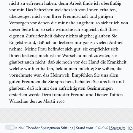
nicht zu erfreuen haben, denn Arbeit finde ich
überflüßig
vor mir. Das Schreiben welches ich von Ihnen erhalten,
überzeuget
mich von Ihrer Freundschaft und gütigen
Vorsorgen vor denen die mir nahe
angehen; so sicher ich von
dieser Seite bin, so sehr wünsche ich zugleich, daß
Ihrer
eigenen Zufriedenheit dabey nichts abgehe; glauben Sie
Engelsfreund,
daß ich an lezterer nur gar zu vielen Antheil
nehme. Meine Frau befindet sich
gut; sie empfiehlet sich
Ihnen bestens; noch ist ihr
Warschau
nicht zuwider,
sie
glaubet auch nicht, daß sie noch vor der Hand die Krankheit,
welche wir
hier hatten, bekommen möchte; Sie wißen, die
vornehmste war, das Heimweh.
Empfehlen Sie uns allen
guten Freunden die Sie sprechen, behalten Sie uns
lieb und
glauben, daß ich mit den aufrichtigsten Gesinnungen
ersterben werde
Dero treuester Freund und Diener
Tottien
Warschau
den
26
Martii
1766.
© 2026 Theodor Springmann Stiftung | Stand vom 10.6.2026 |
Startseite
·
Ko