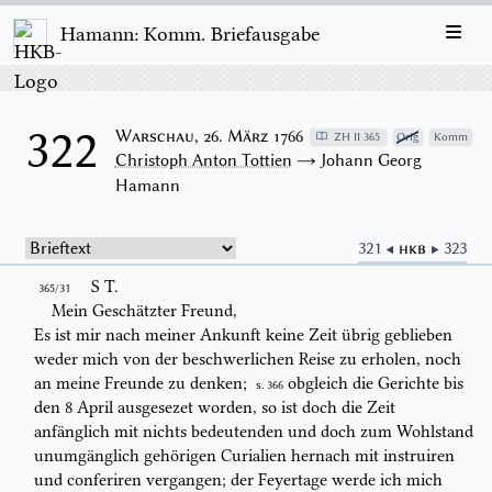
Hamann: Komm. Briefausgabe
322
Warschau, 26. März 1766
ZH II 365
Orig
Komm
Christoph Anton Tottien
→ Johann Georg
Hamann
321 ◀
HKB
▶ 323
S T.
365/31
Mein Geschätzter Freund,
Es ist mir nach meiner Ankunft keine Zeit übrig geblieben
weder mich von
der beschwerlichen Reise zu erholen, noch
an meine Freunde zu denken;
obgleich die Gerichte bis
S. 366
den 8
April
ausgesezet worden, so ist doch die Zeit
anfänglich mit nichts bedeutenden und doch zum Wohlstand
unumgänglich
gehörigen
Curialien
hernach mit
instrui
ren
und
conferi
ren vergangen; der
Feyertage werde ich mich