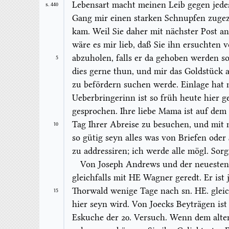
Lebensart macht meinen Leib gegen jedes
S. 440
Gang mir einen starken Schnupfen zugez
kam. Weil Sie daher mit nächster Post 
wäre es mir lieb, daß Sie ihn ersuchten 
abzuholen,
falls er da gehoben werden so
5
dies gerne thun, und mir das Goldstück a
zu befördern suchen werde. Einlage hat 
Ueberbringerinn ist so früh heute hier ge
gesprochen. Ihre liebe
Mama
ist auf dem
Tag Ihrer Abreise zu besuchen, und mit 
10
so gütig seyn alles was von Briefen ode
zu
addressi
ren; ich werde alle mögl. Sorg
Von Joseph Andrews und der neuesten
gleichfalls mit HE
Wagner
geredt. Er ist 
Thorwald wenige Tage nach sn. HE. gleich
15
hier seyn wird. Von Joecks Beyträgen ist 
Eskuche der 20. Versuch. Wenn dem alte