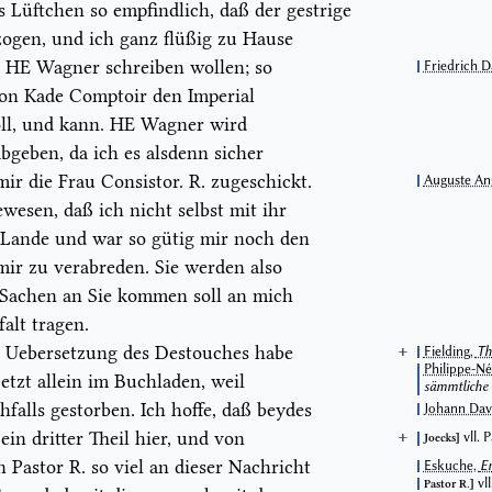
 Lüftchen so empfindlich, daß der gestrige
ogen, und ich ganz flüßig zu Hause
an HE
Wagner
schreiben wollen; so
Friedrich 
von
Kade Comptoir
den
Imperial
ll, und kann
. HE Wagner wird
bgeben, da ich es alsdenn sicher
mir die Frau
Consistor.
R. zugeschickt.
Auguste An
wesen, daß ich nicht selbst mit ihr
 Lande und war so gütig mir noch den
mir zu verabreden. Sie werden also
r Sachen an Sie kommen soll an mich
falt tragen.
 Uebersetzung des
Destouches
habe
Fielding,
Th
Philippe-Né
jetzt allein im Buchladen, weil
sämmtliche 
Leipzig u. G
falls gestorben. Ich hoffe, daß beydes
Johann Dav
ein dritter Theil hier, und von
vll. 
Joecks
der neueste
n Pastor
R.
so viel an dieser Nachricht
Eskuche,
Er
vll
Pastor R.