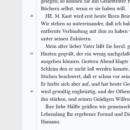
gelegen; so können Sie ihn Geliebtester 
Büchern selbst, wenn er sie haben will.
HE.
M. Kant
wird erst heute Ihren Brie
20
Wir stehen so untereinander, daß ich ba
entfernte Verbindung mit ihm zu haben 
unter seinen Zuhörern.
Mein alter lieber Vater läßt Sie herzl.
Husten geqvält, der ein wenig nachgelaß
25
ausgehen können. Gestern Abend klagte 
Schleim den er nicht loß werden konnt
Stichen beschwert, daß er schon vor sein
Er hielte sich aber auf, und hat heute G
wird gewaltig engbrüstig, und der Othem
30
ihn stärken, und seinen Gnädigen Willen
Ihre liebe Hälfte grüßen wir gemeinschaf
Lebenslang Ihr ergebener Freund und Di
Hamann.