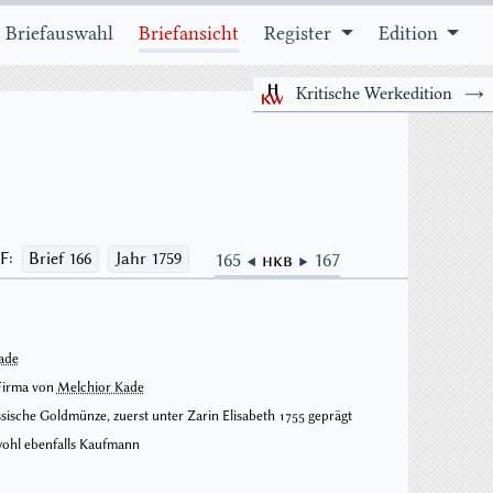
 Briefauswahl
Briefansicht
Register
Edition
Kritische Werkedition
→
165 ◀
HKB
▶ 167
F:
Brief 166
Jahr 1759
ade
ussische Besatzungsheer handelte und bezahlte Löhne in Rubel.
 Firma von
Melchior Kade
rg mit allerlei minderwertigen Münzen vor allem preußischer
überschwemmt war, wurde seit 1759 in mehreren Schritten die
sische Goldmünze, zuerst unter Zarin Elisabeth 1755 geprägt
skurse neu zu bestimmen versucht.
e: Büste der Herrscherin; Rückseite: aus fünf Schilden gebildetes
ohl ebenfalls Kaufmann
ahreszahl in den Winkeln), Wert: 10 Rubel.
HKB 167 ( I 441/12 )