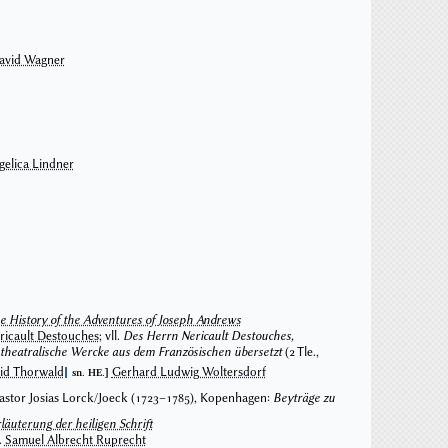
David Wagner
gelica Lindner
e History of the Adventures of Joseph Andrews
ricault Destouches
; vll.
Des Herrn Nericault Destouches,
theatralische Wercke aus dem Französischen übersetzt
(2 Tle.,
öttingen 1756), vgl.
HKB 167 ( I 441/35 )
.
id Thorwald
Gerhard Ludwig Woltersdorf
sn. HE.
Pastor Josias Lorck/Joeck (1723–1785), Kopenhagen:
Beyträge zu
n Kirchengeschichte in den dänischen Reichen und Ländern
läuterung der heiligen Schrift
.
Samuel Albrecht Ruprecht