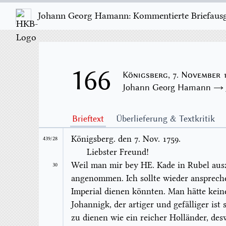
Johann Georg Hamann: Kommentierte Briefausgab
166
Königsberg, 7. November 
Johann Georg Hamann 
Brieftext
Überlieferung & Textkritik
Königsberg. den
7.
Nov.
1759.
439/28
Liebster Freund!
Weil man mir bey HE.
Kade
in Rubel aus
30
angenommen. Ich sollte wieder anspreche
Imperial
dienen könnten. Man hätte kein
Johannigk, der artiger und gefälliger is
zu dienen wie ein reicher Holländer, de