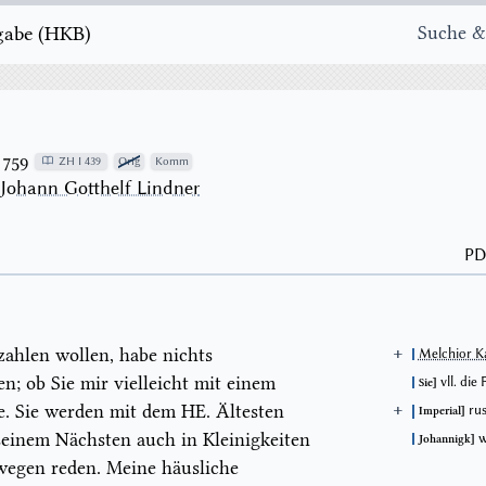
e ( H K B )
Suche &
1759
ZH I 439
Orig
Komm
→
Johann Gotthelf Lindner
PD
zahlen wollen, habe nichts
Melchior K
Das r
Rubel
n; ob Sie mir vielleicht mit einem
vll. die
Sie
Da Königsbe
Provinienz 
e. Sie werden mit dem HE. Ältesten
rus
Imperial
Umrechnung
(Vorderseit
t seinem Nächsten auch in Kleinigkeiten
w
Johannigk
Kreuz mit J
swegen reden. Meine häusliche