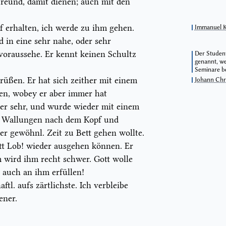
Freund, damit dienen; auch mit den
f erhalten, ich werde zu ihm gehen.
Immanuel 
ld
in
eine sehr nahe, oder sehr
voraussehe. Er kennt keinen
Schultz
Der Student
genannt, we
Seminare b
 grüßen. Er hat sich zeither mit einem
Johann Chr
en, wobey er aber immer hat
er sehr, und wurde wieder mit einem
e, Wallungen nach dem Kopf und
er gewöhnl. Zeit zu Bett gehen wollte.
ott Lob! wieder ausgehen können. Er
 wird ihm recht schwer. Gott wolle
 auch an ihm erfüllen!
tl. aufs zärtlichste. Ich verbleibe
ener.