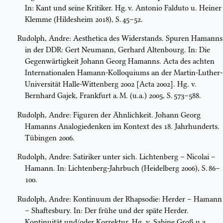
In: Kant und seine Kritiker. Hg. v. Antonio Falduto u. Heiner
Klemme (Hildesheim 2018), S. 45–52.
Rudolph, Andre: Aesthetica des Widerstands. Spuren Hamanns
in der DDR: Gert Neumann, Gerhard Altenbourg. In: Die
Gegenwärtigkeit Johann Georg Hamanns. Acta des achten
Internationalen Hamann-Kolloquiums an der Martin-Luther-
Universität Halle-Wittenberg 2002 [Acta 2002]. Hg. v.
Bernhard Gajek, Frankfurt a. M. (u.a.) 2005, S. 573–588.
Rudolph, Andre: Figuren der Ähnlichkeit. Johann Georg
Hamanns Analogiedenken im Kontext des 18. Jahrhunderts.
Tübingen 2006.
Rudolph, Andre: Satiriker unter sich. Lichtenberg – Nicolai –
Hamann. In: Lichtenberg-Jahrbuch (Heidelberg 2006), S. 86–
100.
Rudolph, Andre: Kontinuum der Rhapsodie: Herder – Hamann
– Shaftesbury. In: Der frühe und der späte Herder.
Kontinuität und/oder Korrektur. Hg. v. Sabine Groß u.a.,