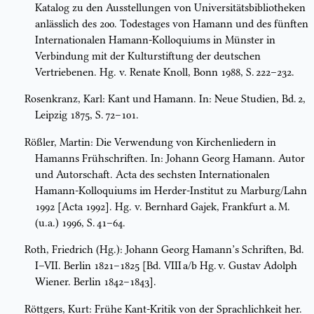
Katalog zu den Ausstellungen von Universitätsbibliotheken
anlässlich des 200. Todestages von Hamann und des fünften
Internationalen Hamann-Kolloquiums in Münster in
Verbindung mit der Kulturstiftung der deutschen
Vertriebenen. Hg. v. Renate Knoll, Bonn 1988, S. 222–232.
Rosenkranz, Karl: Kant und Hamann. In: Neue Studien, Bd. 2,
Leipzig 1875, S. 72–101.
Rößler, Martin: Die Verwendung von Kirchenliedern in
Hamanns Frühschriften. In: Johann Georg Hamann. Autor
und Autorschaft. Acta des sechsten Internationalen
Hamann-Kolloquiums im Herder-Institut zu Marburg/Lahn
1992 [Acta 1992]. Hg. v. Bernhard Gajek, Frankfurt a. M.
(u.a.) 1996, S. 41–64.
Roth, Friedrich (Hg.): Johann Georg Hamann’s Schriften, Bd.
I–VII. Berlin 1821–1825 [Bd. VIII a/b Hg. v. Gustav Adolph
Wiener. Berlin 1842–1843].
Röttgers, Kurt: Frühe Kant-Kritik von der Sprachlichkeit her.