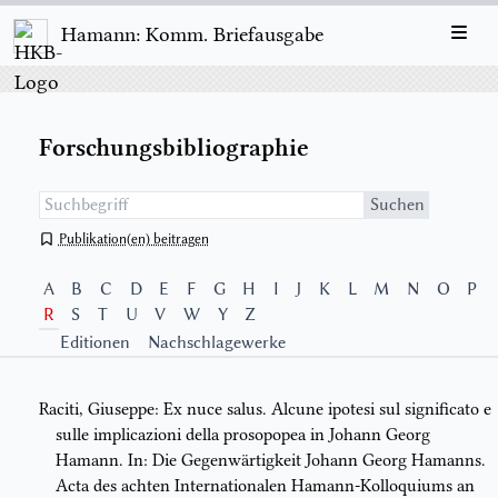
Hamann: Komm. Briefausgabe
Forschungsbibliographie
Suchen
Publikation(en) beitragen
A
B
C
D
E
F
G
H
I
J
K
L
M
N
O
P
R
S
T
U
V
W
Y
Z
Editionen
Nachschlagewerke
Raciti, Giuseppe: Ex nuce salus. Alcune ipotesi sul significato e
sulle implicazioni della prosopopea in Johann Georg
Hamann. In: Die Gegenwärtigkeit Johann Georg Hamanns.
Acta des achten Internationalen Hamann-Kolloquiums an