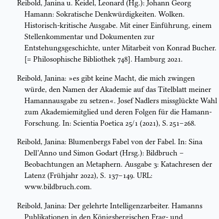
Reibold, Janina u. Keidel, Leonard (Hg.): Johann Georg
Hamann: Sokratische Denkwürdigkeiten. Wolken.
Historisch-kritische Ausgabe. Mit einer Einführung, einem
Stellenkommentar und Dokumenten zur
Entstehungsgeschichte, unter Mitarbeit von Konrad Bucher.
[= Philosophische Bibliothek 748]. Hamburg 2021.
Reibold, Janina: »es gibt keine Macht, die mich zwingen
würde, den Namen der Akademie auf das Titelblatt meiner
Hamannausgabe zu setzen«. Josef Nadlers missglückte Wahl
zum Akademiemitglied und deren Folgen für die Hamann-
Forschung. In: Scientia Poetica 25/1 (2021), S. 251–268.
Reibold, Janina: Blumenbergs Fabel von der Fabel. In: Sina
Dell’Anno und Simon Godart (Hrsg.): Bildbruch –
Beobachtungen an Metaphern. Ausgabe 3: Katachresen der
Latenz (Frühjahr 2022), S. 137–149. URL:
www.bildbruch.com.
Reibold, Janina: Der gelehrte Intelligenzarbeiter. Hamanns
Publikationen in den Königsbergischen Frag- und