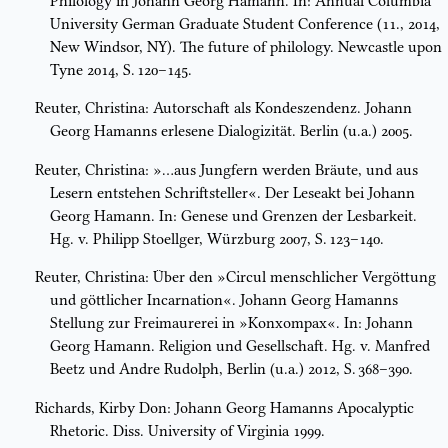
Philology in Johann Georg Hamann. In: Annual Columbia
University German Graduate Student Conference (11., 2014,
New Windsor, NY). The future of philology. Newcastle upon
Tyne 2014, S. 120–145.
Reuter, Christina: Autorschaft als Kondeszendenz. Johann
Georg Hamanns erlesene Dialogizität. Berlin (u.a.) 2005.
Reuter, Christina: »…aus Jungfern werden Bräute, und aus
Lesern entstehen Schriftsteller«. Der Leseakt bei Johann
Georg Hamann. In: Genese und Grenzen der Lesbarkeit.
Hg. v. Philipp Stoellger, Würzburg 2007, S. 123–140.
Reuter, Christina: Über den »Circul menschlicher Vergöttung
und göttlicher Incarnation«. Johann Georg Hamanns
Stellung zur Freimaurerei in »Konxompax«. In: Johann
Georg Hamann. Religion und Gesellschaft. Hg. v. Manfred
Beetz und Andre Rudolph, Berlin (u.a.) 2012, S. 368–390.
Richards, Kirby Don: Johann Georg Hamanns Apocalyptic
Rhetoric. Diss. University of Virginia 1999.