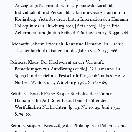
Anzeigungs-Nachrichten. In: … genaueste Localität,
Individualität und Personalität. Johann Georg Hamann in
Königsberg. Acta des dreizehnten Internationalen Hamann-
Colloquiums in Lüneburg 2023 [Acta 2023]. Hg. v. Eric
Achermann und Janina Reibold. Göttingen 2025, S. 339–366.
Reichardt, Johann Friedrich: Kant und Hamann. In: Urania,
Taschenbuch für Damen auf das Jahr 1812, S. 257–266.
Reimers, Klaus: Der Hochverrat an der Vernunft.
Bemerkungen zur Aufklärungskritik J. G. Hamanns. In:
Spiegel und Gleichnis. Festschrift für Jacob Taubes. Hg. v.
Norbert W. Bolz u.a., Würzburg 1983, S. 168–189.
Reinhard, Ewald: Franz Kaspar Bucholtz, der Gönner
Hamanns. In: Auf Roter Erde. Heimatblätter der
Westfälischen Nachrichten. Jg. 13, Nr. 10, 25. Juni 1954,
S. 79–80.
Renner, Kaspar: »Kreuzzüge des Philologen« : Polemics and