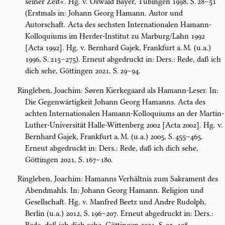
seiner Zeit«. Hg. v. Oswald Bayer, Tübingen 1998, S. 28–51
(Erstmals in: Johann Georg Hamann. Autor und
Autorschaft. Acta des sechsten Internationalen Hamann-
Kolloquiums im Herder-Institut zu Marburg/Lahn 1992
[Acta 1992]. Hg. v. Bernhard Gajek, Frankfurt a. M. (u.a.)
1996, S. 215–275). Erneut abgedruckt in: Ders.: Rede, daß ich
dich sehe, Göttingen 2021, S. 29–94.
Ringleben, Joachim: Søren Kierkegaard als Hamann-Leser. In:
Die Gegenwärtigkeit Johann Georg Hamanns. Acta des
achten Internationalen Hamann-Kolloquiums an der Martin-
Luther-Universität Halle-Wittenberg 2002 [Acta 2002]. Hg. v.
Bernhard Gajek, Frankfurt a. M. (u.a.) 2005, S. 455–465.
Erneut abgedruckt in: Ders.: Rede, daß ich dich sehe,
Göttingen 2021, S. 167–180.
Ringleben, Joachim: Hamanns Verhältnis zum Sakrament des
Abendmahls. In: Johann Georg Hamann. Religion und
Gesellschaft. Hg. v. Manfred Beetz und Andre Rudolph,
Berlin (u.a.) 2012, S. 196–207. Erneut abgedruckt in: Ders.: