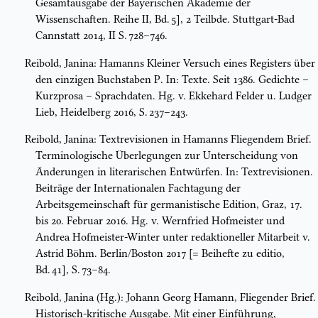
Gesamtausgabe der Bayerischen Akademie der
Wissenschaften. Reihe II, Bd. 5], 2 Teilbde. Stuttgart-Bad
Cannstatt 2014, II S. 728–746.
Reibold, Janina: Hamanns Kleiner Versuch eines Registers über
den einzigen Buchstaben P. In: Texte. Seit 1386. Gedichte –
Kurzprosa – Sprachdaten. Hg. v. Ekkehard Felder u. Ludger
Lieb, Heidelberg 2016, S. 237–243.
Reibold, Janina: Textrevisionen in Hamanns Fliegendem Brief.
Terminologische Überlegungen zur Unterscheidung von
Änderungen in literarischen Entwürfen. In: Textrevisionen.
Beiträge der Internationalen Fachtagung der
Arbeitsgemeinschaft für germanistische Edition, Graz, 17.
bis 20. Februar 2016. Hg. v. Wernfried Hofmeister und
Andrea Hofmeister-Winter unter redaktioneller Mitarbeit v.
Astrid Böhm. Berlin/Boston 2017 [= Beihefte zu editio,
Bd. 41], S. 73–84.
Reibold, Janina (Hg.): Johann Georg Hamann, Fliegender Brief.
Historisch-kritische Ausgabe. Mit einer Einführung,