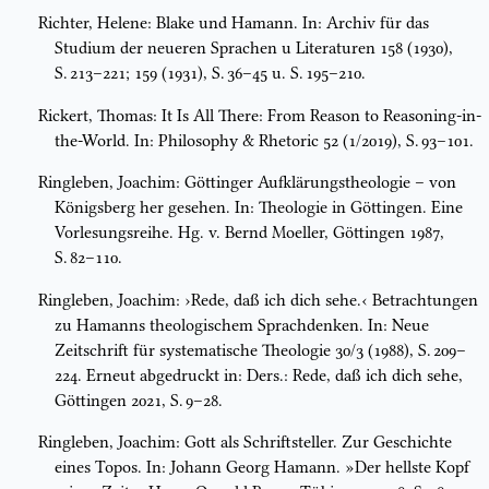
Richter, Helene: Blake und Hamann. In: Archiv für das
Studium der neueren Sprachen u Literaturen 158 (1930),
S. 213–221; 159 (1931), S. 36–45 u. S. 195–210.
Rickert, Thomas: It Is All There: From Reason to Reasoning-in-
the-World. In: Philosophy & Rhetoric 52 (1/2019), S. 93–101.
Ringleben, Joachim: Göttinger Aufklärungstheologie – von
Königsberg her gesehen. In: Theologie in Göttingen. Eine
Vorlesungsreihe. Hg. v. Bernd Moeller, Göttingen 1987,
S. 82–110.
Ringleben, Joachim: ›Rede, daß ich dich sehe.‹ Betrachtungen
zu Hamanns theologischem Sprachdenken. In: Neue
Zeitschrift für systematische Theologie 30/3 (1988), S. 209–
224. Erneut abgedruckt in: Ders.: Rede, daß ich dich sehe,
Göttingen 2021, S. 9–28.
Ringleben, Joachim: Gott als Schriftsteller. Zur Geschichte
eines Topos. In: Johann Georg Hamann. »Der hellste Kopf