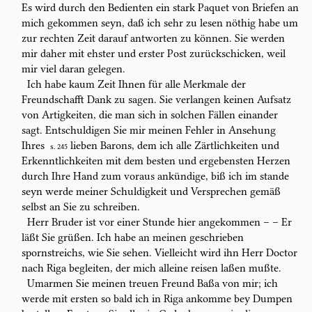
Es wird durch den Bedienten ein stark
Paquet
von
Briefen an
mich gekommen seyn, daß ich sehr zu lesen nöthig
habe
um
zur
rechten Zeit darauf antworten zu können. Sie werden
mir daher mit
ehster
und
erster
Post zurückschicken, weil
mir viel daran gelegen.
Ich habe kaum
Zeit
Ihnen für alle Merkmale der
Freundschafft Dank zu
sagen. Sie verlangen keinen Aufsatz
von Artigkeiten, die man sich in solchen
Fällen einander
sagt. Entschuldigen Sie mir meinen Fehler in Ansehung
Ihres
lieben Barons, dem ich alle Zärtlichkeiten und
S. 245
Erkenntlichkeiten mit dem
besten und ergebensten Herzen
durch Ihre Hand zum voraus ankündige, biß
ich im stande
seyn
werde
meiner Schuldigkeit und Versprechen gemäß
selbst
an
Sie
zu schreiben.
Herr Bruder ist vor einer Stunde hier angekommen – – Er
läßt Sie grüßen.
Ich habe an meinen geschrieben
spornstreichs, wie Sie sehen. Vielleicht wird
ihn Herr
Doctor
nach Riga begleiten, der mich alleine reisen
laßen
mußte.
Umarmen Sie meinen treuen Freund Baßa von mir; ich
werde mit
ersten so bald ich in Riga ankomme bey
Dumpen