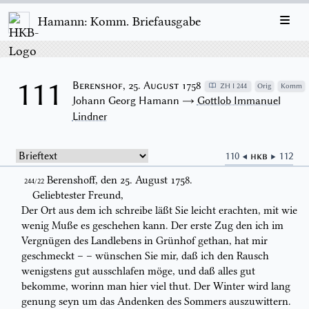
Hamann: Komm. Briefausgabe
111
Berenshof, 25. August 1758
ZH I 244
Orig
Komm
Johann Georg Hamann →
Gottlob Immanuel
Lindner
110 ◀
HKB
▶ 112
Berenshoff, den
25. August
1758.
244/22
Geliebtester
Freund,
Der
Ort
aus dem ich
schreibe
läßt Sie leicht erachten, mit wie
wenig Muße
es geschehen kann. Der erste
Zug
den ich im
Vergnügen des Landlebens in
Grünhof gethan, hat mir
geschmeckt – – wünschen Sie mir, daß ich den Rausch
wenigstens gut ausschlafen möge, und daß alles gut
bekomme, worinn man
hier viel thut. Der Winter wird lang
genung
seyn
um das Andenken des
Sommers auszuwittern.