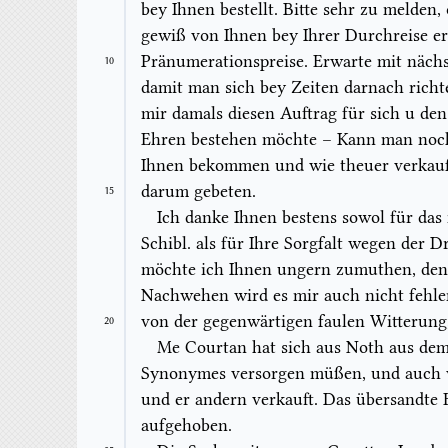
bey Ihnen bestellt. Bitte sehr zu melden,
gewiß von Ihnen bey Ihrer Durchreise 
Pränumerationspreise. Erwarte mit näch
10
damit man sich bey Zeiten darnach richt
mir damals diesen Auftrag für sich u de
Ehren bestehen möchte – Kann man noch
Ihnen bekommen und wie theuer verkaufe
darum gebeten.
15
Ich danke Ihnen bestens sowol für das 
Schibl. als für Ihre Sorgfalt wegen der D
möchte ich Ihnen ungern zumuthen, denn
Nachwehen
wird es mir auch nicht fehle
von der gegenwärtigen faulen Witterung
20
Me Courtan
hat sich aus Noth aus de
Synonymes
versorgen müßen, und auch w
und er andern verkauft. Das übersandte 
aufgehoben.