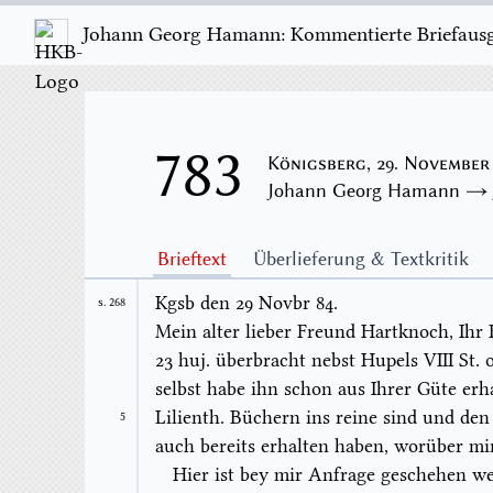
Johann Georg Hamann: Kommentierte Briefausgab
783
Königsberg, 29. November
Johann Georg Hamann 
Brieftext
Überlieferung & Textkritik
Kgsb
den
29
Novbr
84.
S. 268
Mein alter lieber Freund Hartknoch, Ihr
23
huj.
überbracht
nebst Hupels
VIII
St. 
selbst habe ihn schon aus Ihrer Güte erha
Lilienth.
Büchern ins reine sind und den 
5
auch bereits erhalten haben, worüber mi
Hier ist bey mir Anfrage geschehen w