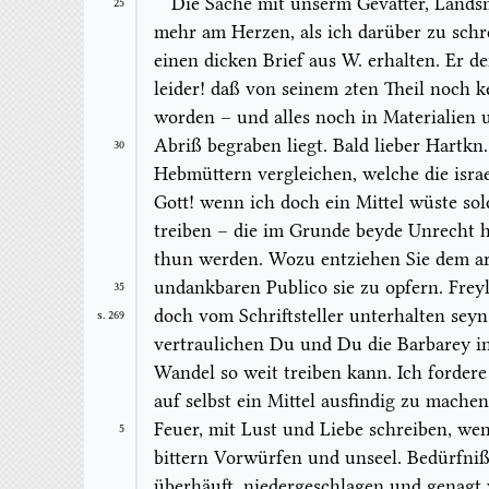
Die Sache mit unserm Gevatter, Lands
25
mehr am Herzen, als ich darüber zu schr
einen dicken Brief aus W. erhalten. Er 
leider! daß von seinem 2ten Theil noch
worden – und alles noch in Materialie
Abriß begraben liegt. Bald lieber Hartkn
30
Hebmüttern vergleichen, welche die israe
Gott! wenn ich doch ein Mittel wüste sol
treiben – die im Grunde beyde Unrecht 
thun werden. Wozu entziehen Sie dem a
undankbaren Publico sie zu opfern. Freyl
35
doch vom Schriftsteller unterhalten seyn
S. 269
vertraulichen Du und Du die Barbarey i
Wandel so weit treiben kann. Ich forder
auf selbst ein Mittel ausfindig zu mache
Feuer, mit Lust und Liebe schreiben, we
5
bittern Vorwürfen und unseel. Bedürfni
überhäuft, niedergeschlagen und genagt 