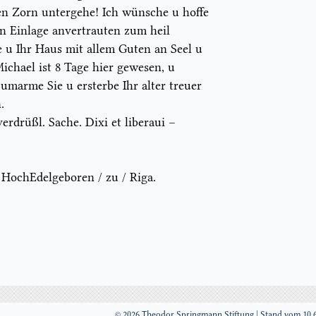
en Zorn untergehe! Ich wünsche u hoffe
en Einlage anvertrauten zum heil
 u Ihr Haus mit allem Guten an Seel u
ichael ist 8 Tage hier gewesen, u
 umarme Sie u ersterbe Ihr alter treuer
.
verdrüßl. Sache.
Dixi et liberaui
–
 HochEdelgeboren / zu /
Riga
.
© 2026 Theodor Springmann Stiftung | Stand vom 10.6