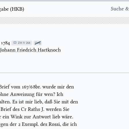
e ( H K B )
Suche &
 1784
ZH V 268
Orig
→
Johann Friedrich Hartknoch
 Brief vom
1
6
7
/
6
8
br.
wurde mir den
ohne Anweisung für wen? Ich
lten. Es ist mir lieb, daß Sie mit den
Brief des Cr Raths J. werden Sie
r ein Wink zur Antwort lieb wäre.
egen der 2 Exempl.
des
Rossi
,
die ich