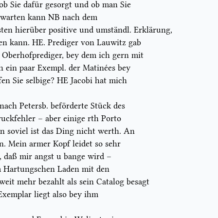
 ob Sie dafür gesorgt und ob man Sie
erwarten kann
NB
nach dem
sten hierüber
positive
und umständl. Erklärung,
en kann. HE. Prediger von Lauwitz gab
n Oberhofprediger, bey dem ich gern mit
 ein paar Exempl. der
Matinées
bey
n Sie selbige? HE Jacobi hat mich
nach Petersb. beförderte Stück des
ruckfehler – aber einige rth
Porto
 soviel ist das Ding nicht werth. An
n. Mein armer Kopf leidet so sehr
, daß mir angst u bange wird –
m Hartungschen Laden mit den
eit mehr bezahlt als sein
Catalog
besagt
Exemplar liegt also bey ihm