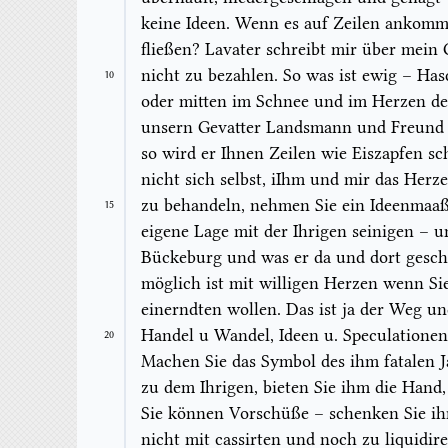
keine Ideen. Wenn es auf Zeilen anko
fließen? Lavater schreibt mir über mein G
nicht zu bezahlen. So was ist ewig – Has
10
oder mitten im Schnee und im Herzen de
unsern Gevatter Landsmann und Freund in
so wird er Ihnen Zeilen wie Eiszapfen s
nicht sich selbst,
i
Ihm und mir das Herze
zu behandeln, nehmen Sie ein Ideenmaa
15
eigene Lage mit der
Ihrigen
seinigen – un
Bückeburg und was er da und dort geschr
möglich ist mit willigen Herzen wenn Si
einerndten wollen. Das ist ja der Weg u
Handel u Wandel, Ideen u.
Speculationen
20
Machen Sie das Symbol des ihm fatalen J
zu dem Ihrigen, bieten Sie ihm die Hand
Sie können Vorschüße – schenken Sie ih
nicht mit
cassi
rten und noch zu
liquidi
r