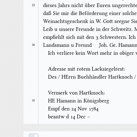
dieses Jahrs nicht über Euren ungerecht
25
daß Sie mir die Beförderung einer solch
Weinachtsgeschenk in W. Gott seegne Sie
Leib u unsere Freunde in der Schweitz. M
empfiehlt sich mit den 3 Schwestern. Ich
Landsmann u Freund
Joh. Ge. Hamann
30
Ich verliere kein Wort mehr in obiger 
Adresse mit rotem Lacksiegelrest:
Des / HErrn Buchhändler Hartknoch /
Vermerk von Hartknoch:
HE Hamann in Königsberg
35
Empf den 24
Nov
1784
beantw
d
14
Dec
–