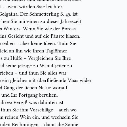
mmt – wem würden
S
sie leichter
olgatha: Der Schmetterling S. 49. ist
chen Sie mir einen zu dieser Jahreszeit
s Winters. Wenn Sie wie der Boreas
s Gesicht und auf die Fäuste blasen,
chreiben – aber keine
Ideen
.
Thun Sie
leid an Ihn wie Ihren Taglöhner
ß
s zu Hülfe – Vergleichen Sie Ihre
d seine jetzige zu W. mit jener zu
ieben – und thun Sie alles was
e ein gleiches mit überfließende Maas wider
nd Gang der lieben Natur worauf
und Ihr Fortgang beruhen.
ahres:
Vergiß was dahinten
ist
, thun Sie ihm Vorschläge – auch wo
m reinen Wein ein, und wechseln Sie
enden Rechnungen – damit die Sonne