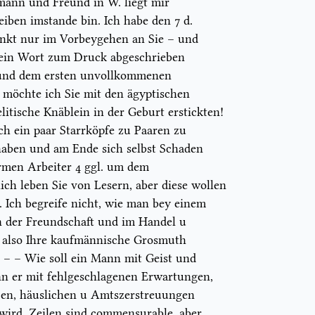
mann und Freund in W. liegt mir
eiben imstande bin. Ich habe den 7
d.
denkt nur im Vorbeygehen an Sie – und
 kein Wort zum Druck abgeschrieben
n und dem ersten unvollkommenen
. möchte ich Sie mit den ägyptischen
litische Knäblein in der Geburt erstickten!
ch ein paar Starrköpfe zu Paaren zu
haben und am Ende sich selbst Schaden
rmen Arbeiter 4 ggl. um dem
ich leben Sie von Lesern, aber diese wollen
. Ich begreife nicht, wie man bey einem
n der Freundschaft und im Handel u
e also Ihre kaufmännische Grosmuth
n – – Wie soll ein Mann mit Geist und
nn er mit fehlgeschlagenen Erwartungen,
ßen, häuslichen u Amtszerstreuungen
wird. Zeilen sind
commen
surable, aber