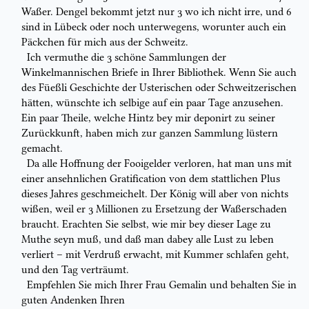
Waßer. Dengel bekommt
jetzt nur 3 wo ich nicht irre, und 6
sind in Lübeck oder noch unterwegens,
worunter auch ein
Päckchen für mich aus der Schweitz.
Ich vermuthe die 3 schöne Sammlungen der
Winkelmannischen Briefe in
Ihrer Bibliothek. Wenn Sie auch
des
Füeßli Geschichte der Usterischen
oder
Schweitzerischen
hätten, wünschte ich selbige auf ein paar Tage anzusehen.
Ein
paar Theile, welche Hintz bey mir deponirt zu seiner
Zurückkunft, haben mich
zur ganzen Sammlung lüstern
gemacht.
Da alle Hoffnung der
Fooi
gelder verloren, hat man uns mit
einer
ansehnlichen
Gratification
von dem stattlichen
Plus
dieses Jahres geschmeichelt. Der
König will aber von nichts
wißen, weil er 3 Millionen zu Ersetzung der
Waßerschaden
braucht. Erachten Sie selbst, wie mir bey dieser Lage zu
Muthe seyn
muß, und daß man dabey alle Lust zu leben
verliert – mit Verdruß erwacht,
mit Kummer schlafen geht,
und den Tag verträumt.
Empfehlen Sie mich Ihrer Frau Gemalin und behalten Sie in
guten
Andenken
Ihren