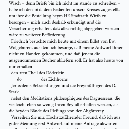
Wisch – denn Briefe bin ich nicht im stande zu schreiben –
habe ich den
16 d. dem Bedienten unsers Kreises zugestellt,
um
ihre
die Bestellung beym
HE Stadtrath Wirth zu
besorgen – mich auch deshalb erkundigt und die
Versicherung erhalten, daß alles richtig abgegeben worden
wäre zu weiterer
Beförderung.
Friedrich besuchte mich heute mit einem
Billet
von Ew.
Wolgeboren, aus dem
ich besorge, daß meine Antwort Ihnen
nicht zu Handen gekommen, und daß
jenem die
ausgenommenen Bücher abliefern soll. Er hat also heute von
mir
erhalten
den 2ten Theil des Döderlein
do des Eichhorns
Jerusalems Betrachtungen und die Freymüthigen des
D.
Stark.
nebst den
Meditations philosophiques
des
Daguesseau,
die
vielleicht eben so
wenig Ihren Beyfall erhalten werden, als
die beyden Bände des Pleßings von
der Abgötterey.
Verzeihen Sie mir, HöchstzuEhrender Freund, daß ich aus
guter Meinung
erst Antwort auf meine Anfrage abwarten