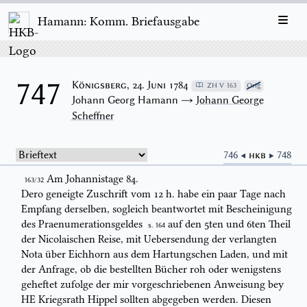
Hamann: Komm. Briefausgabe
747
Königsberg, 24. Juni 1784
ZH V 163
Orig
Johann Georg Hamann →
Johann George
Scheffner
746 ◀
HKB
▶ 748
Am Johannistage 84.
163/32
Dero geneigte Zuschrift vom 12
h.
habe ein paar Tage nach
Empfang
derselben, sogleich beantwortet mit Bescheinigung
des
Praenumeration
sgeldes
auf den 5ten und 6ten Theil
S. 164
der Nicolaischen Reise, mit Uebersendung der
verlangten
Nota
über Eichhorn aus dem Hartungschen Laden, und mit
der
Anfrage, ob die bestellten Bücher roh oder wenigstens
geheftet zufolge der mir
vorgeschriebenen Anweisung bey
HE Kriegsrath Hippel sollten abgegeben werden.
Diesen