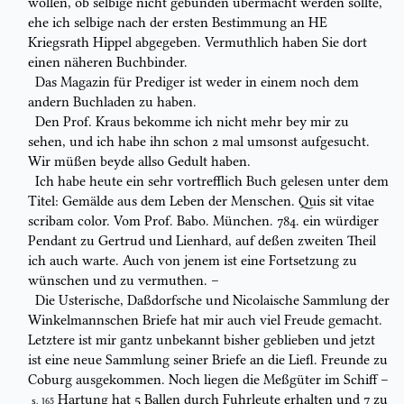
wollen, ob selbige nicht gebunden
übermacht werden sollte,
ehe ich selbige nach der ersten Bestimmung an HE
Kriegsrath Hippel abgegeben. Vermuthlich haben Sie dort
einen näheren
Buchbinder.
Das Magazin für Prediger ist weder in einem noch dem
andern Buchladen
zu haben.
Den Prof. Kraus bekomme ich nicht mehr bey mir zu
sehen, und ich habe ihn
schon 2 mal umsonst aufgesucht.
Wir müßen beyde allso Gedult haben.
Ich habe heute ein sehr vortrefflich Buch gelesen unter dem
Titel:
Gemälde
aus dem Leben der Menschen
.
Quis sit vitae
scribam color.
Vom Prof.
Babo
. München. 784. ein würdiger
Pendant
zu Gertrud und Lienhard, auf
deßen zweiten Theil
ich auch warte. Auch von jenem ist eine Fortsetzung zu
wünschen und zu vermuthen. –
Die Usterische, Daßdorfsche und Nicolaische Sammlung der
Winkelmannschen Briefe hat mir auch viel Freude gemacht.
Letztere ist mir gantz unbekannt
bisher geblieben und jetzt
ist eine neue Sammlung seiner Briefe an die Liefl.
Freunde zu
Coburg ausgekommen. Noch liegen die Meßgüter im Schiff –
Hartung hat 5 Ballen durch Fuhrleute erhalten und 7 zu
S. 165