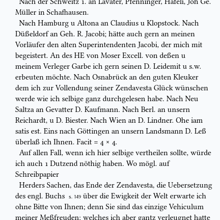
Nach der Schweitz 1. an
Lavater
,
Pfenninger
,
Häfeli
, Joh Ge.
Müller
in Schafhausen.
Nach
Hamburg
u
Altona
an
Claudius
u
Klopstock
. Nach
Düßeldorf
an
Geh. R. Jacobi
; hätte auch gern an meinen
Vorläufer den alten
Superintendenten
Jacobi
, der mich mit
begeistert. An des HE
von Moser Excell
. von
deßen u
meinem Verleger
Garbe
ich gern seinen
D.
Leidemit u s.w.
erbeuten
möchte. Nach Osnabrück an den guten
Kleuker
dem ich zur Vollendung seiner
Zendavesta
Glück wünschen
werde wie ich selbige ganz durchgelesen habe.
Nach
Neu
Saltza
an Gevatter
D.
Kaufmann
.
Nach Berl. an unsern
Reichardt
,
u
D.
Biester
. Nach
Wien
an
D.
Lindner
.
Ohe iam
satis est.
Eins nach
Göttingen an unsern Landsmann
D.
Leß
überlaß ich Ihnen.
Facit
= 4 × 4.
Auf allen Fall, wenn ich
hier selbige vertheilen
sollte, würde
ich auch
1 Dutzend nöthig haben. Wo mögl. auf
Schreibpapier
Herders Sachen, das Ende der
Zendavesta,
die Uebersetzung
des engl. Buchs
über die Ewigkeit der Welt erwarte ich
S. 149
ohne Bitte von Ihnen; denn Sie sind das
einzige
Vehiculum
meiner Meßfreuden; welches ich aber gantz verleugnet hatte