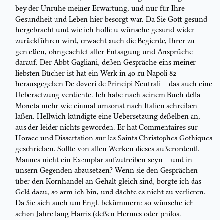
bey der Unruhe meiner Erwartung, und nur für Ihre
Gesundheit und Leben
hier besorgt war. Da Sie Gott gesund
hergebracht und wie ich hoffe u wünsche
gesund wider
zurückführen wird, erwacht auch die Begierde, Ihrer zu
genießen,
ohngeachtet aller Entsagung und Ansprüche
darauf. Der Abbt
Gagliani,
deßen
Gespräche eins meiner
liebsten Bücher ist hat ein Werk in 4
o
zu
Napoli
82
herausgegeben
De doveri de Principi Neutrali
– das auch eine
Uebersetzung verdiente. Ich habe nach seinem Buch
della
Moneta
mehr wie einmal
umsonst nach Italien schreiben
laßen. Hellwich kündigte eine Uebersetzung
deßelben an,
aus der leider nichts geworden. Er hat
Commentaires sur
Horace
und
Dissertation sur les Saints Christophes Gothiques
geschrieben.
Sollte von allen Werken dieses außerordentl.
Mannes nicht ein Exemplar
aufzutreiben seyn – und in
unsern Gegenden abzusetzen? Wenn sie den Gesprächen
über den Kornhandel an Gehalt gleich sind, borgte ich das
Geld dazu, so arm
ich bin, und dächte es nicht zu verlieren.
Da Sie
sich
auch um Engl.
bekümmern: so wünsche ich
schon Jahre lang
Harris
(deßen
Hermes
oder philos.