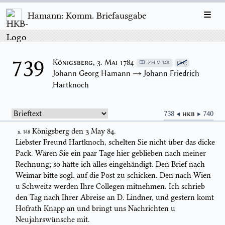
Hamann: Komm. Briefausgabe
739
Königsberg, 3. Mai 1784
ZH V 148
Orig
Johann Georg Hamann →
Johann Friedrich
Hartknoch
738 ◀
HKB
▶ 740
Königsberg den 3 May 84.
S. 148
Liebster Freund Hartknoch, schelten Sie nicht über das dicke
Pack. Wären Sie
ein paar Tage hier geblieben nach meiner
Rechnung; so hätte ich alles
eingehändigt. Den
Brief nach
Weimar bitte sogl. auf die Post zu schicken
.
Den nach Wien
u Schweitz werden Ihre Collegen mitnehmen. Ich schrieb
den
Tag nach Ihrer Abreise an
D.
Lindner, und gestern komt
Hofrath Knapp an
und bringt uns Nachrichten u
Neujahrswünsche
mit.