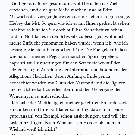
Gott gebe, daß Sie gesund und wohl behalten das Ziel
erreichen, und eine
gute Meße machen, und auf den
Miswachs des vorigen Jahres ein desto
reicheres folgen möge.
Hiebey das
Mst.
So gern wie ich es mit Ihnen gedruckt
sehen
möchte; so bitte ich Sie doch auf Ihre
Sicherheit
zu sehen
und im
Nothfall es in der
Schweitz
zu besorgen, wohin ich
meine Zuflucht genommen haben
würde, wenn ich, wie ich
besorgte, Sie nicht hier gesehen hätte. Die
Fooi
gelder
haben
wie natürl. meinem
Pegasum
manchen Sporn gegeben.
Sapienti sat.
Erinnerungen für den Setzer stehen auf der
letzten Seite; in Ansehung der
Interpunction,
besonders der
Allegations
Häckchen, deren Anfang u Ende
genau
beobachtet werden muß, um den Verstand und die Figuren
meiner
Schreibart zu erleichtern und den Uebergang der
Wendungen zu
unterscheiden
Ich habe der Mildthätigkeit meiner gelehrten Freunde soviel
zu danken und
Ihre Fortdauer so nöthig, daß ich mir eine
gute Anzahl von Exempl. schon
ausbedungen, und will eine
Liste hinzufügen. Nach Weimar 1. an
Herder
ob auch
an
Wieland
weiß ich nicht?