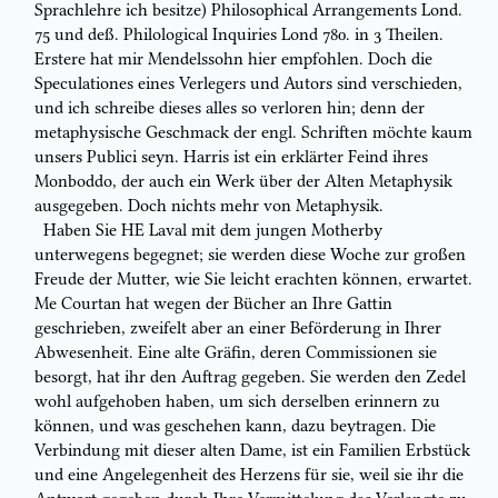
Sprachlehre ich besitze)
Philosophical Arrangements Lond.
75 und deß.
Philological Inquiries Lond
780. in 3 Theilen.
Erstere hat mir Mendelssohn
hier empfohlen. Doch die
Speculationes
eines Verlegers und Autors sind
verschieden,
und ich schreibe dieses alles so verloren hin; denn der
metaphysische
Geschmack der engl. Schriften möchte kaum
unsers
Publici
seyn.
Harris
ist ein
erklärter Feind ihres
Monboddo,
der auch ein Werk über der
Alten
Metaphysik
ausgegeben. Doch nichts mehr von Metaphysik.
Haben Sie HE
Laval
mit dem jungen Motherby
unterwegens begegnet; sie
werden diese Woche zur großen
Freude der Mutter, wie Sie leicht erachten
können, erwartet.
Me Courtan
hat wegen der Bücher an Ihre Gattin
geschrieben, zweifelt aber an einer Beförderung in Ihrer
Abwesenheit. Eine
alte
Gräfin
, deren
Commission
en sie
besorgt, hat ihr den Auftrag gegeben. Sie
werden den Zedel
wohl aufgehoben haben, um sich derselben erinnern zu
können, und was geschehen kann, dazu beytragen. Die
Verbindung mit dieser
alten Dame, ist ein Familien Erbstück
und eine Angelegenheit des Herzens für
sie, weil sie ihr die