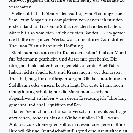
Antwort gegeben durch Ihre Vermittelung das Verlangte zu
verschaffen.
Vielleicht hat HE Steiner den Auftrag von Pfenninger die
Saml. zum
Magazin zu
completi
ren von denen ich nur den
ersten Band und das erste Stück des
2
ten
Bandes erhalten.
Mir fehlt
also
vom 2
ten
Stück des 2
ten
Bandes =
gerade
S. 150
die Hälfte des ganzen Werks, wo ich nicht irre. Zum
dritten
Theil
von
Pilatus habe auch Hoffnung.
Stahlbaum hat unserm Pr Kraus den ersten Theil der Moral
für Jedermann
geschickt, und dieser mir geschenkt. Die
übrigen Theile hat er hier angemeldt,
aber die Buchläden
haben nichts abgeliefert; und Kraus meynt wer den ersten
Theil hat, mag für die übrigen sorgen. Ob die Unordnung an
Stahlbaum oder
unsern Leuten liegt. Der erste ist mir noch
Gnugthuung schuldig mir die
Maintenon
so schändl.
abgeschwatzt zu haben – um deren Ersetzung ich Jahre
lang
gemahnt und endl.
liquidi
ren
müßen
Halten Sie mich nicht für so unverschämt dies als Aufträge
anzusehen,
sondern blos als
Winke auf allen Fall
– wenn
Anlaß dazu sich ereignen sollte,
in diesem oder jenem Stück
Ihre
willfährige Freundschaft
auf irgend eine
Art ausüben zu