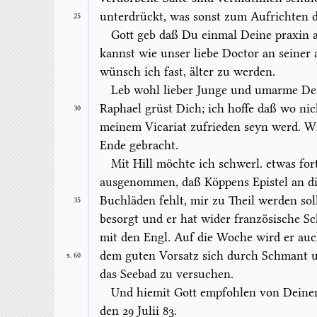
unterdrückt, was sonst zum Aufrichten d
25
Gott geb daß Du einmal Deine
praxin
a
kannst wie unser liebe
Doctor
an seiner 
wünsch ich fast, älter zu werden.
Leb wohl lieber Junge und umarme Dei
Raphael grüst Dich; ich hoffe daß wo nic
30
meinem
Vicariat
zufrieden seyn werd. Wi
Ende gebracht.
Mit Hill möchte ich schwerl. etwas for
ausgenommen, daß Köppens Epistel an d
Buchläden fehlt, mir zu Theil werden sol
35
besorgt und er hat wider französische Sc
mit den Engl. Auf die Woche wird er auc
dem guten Vorsatz sich durch Schmant u
S. 60
das Seebad zu versuchen.
Und hiemit Gott empfohlen von Deinem
den 29
Julii
83.