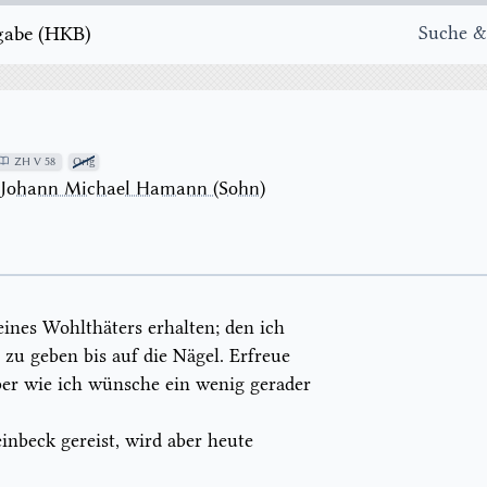
e ( H K B )
Suche &
ZH V 58
Orig
→
Johann Michael Hamann (Sohn)
ines Wohlthäters erhalten; den ich
zu geben bis auf die Nägel. Erfreue
aber wie ich wünsche ein wenig gerader
inbeck gereist, wird aber heute