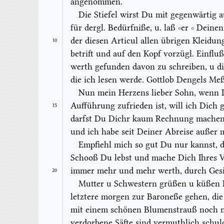
angenommen.
Die Stiefel wirst Du
mit
gegenwärtig au
für dergl. Bedürfniße, u. laß
er
Deinen 
der diesen Articul allen übrigen Kleidun
10
betrift und auf den Kopf vorzügl. Einflu
werth gefunden davon zu schreiben, u di
die ich lesen werde. Gottlob Dengels Me
Nun mein Herzens lieber Sohn, wenn 
Aufführung zufrieden ist, will ich Dich
15
darfst Du Di
ch
r kaum Rechnung machen. 
und ich habe seit Deiner Abreise auße
Empfiehl mich so gut Du nur kannst, d
Schooß Du lebst und mache Dich Ihres 
immer mehr und mehr werth, durch Ges
20
Mutter u Schwestern grüßen u küßen Di
letztere morgen zur Baroneße gehen, die
mit einem schönen Blumenstrauß noch 
verdorbene Säfte sind vermuthlich schuld