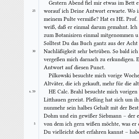
Gestern Abend fiel mir etwas im Bett 
worauf ich Deine Antwort erwarte. Wo i
25
meinem Pulte vermiße? Hat es HE. Prof.
weiß, daß er einmal darum gemahnt. Ich
zum
Botanisi
ren einmal mitgenommen u 
Solltest Du das Buch gantz aus der Acht
Nachläßigkeit sehr betrüben
. So bald ic
30
vergeßen mich darnach zu erkundigen. Es
Antwort auf diesen Punct.
Pilkowski
besuchte mich vorige Woche
Altväter, die ich gekauft, mehr für die al
HE Calc. Brahl besuchte mich vorigen
S. 59
Litthauen gereist. Pleßing hat sich um 
nunmehr sein halbes Gehalt mit der Best
Dohm und ein gewißer
Siebmann
– der e
von dem ich gern wißen möchte, was er d
5
Du vielleicht dort erfahren kannst – hab