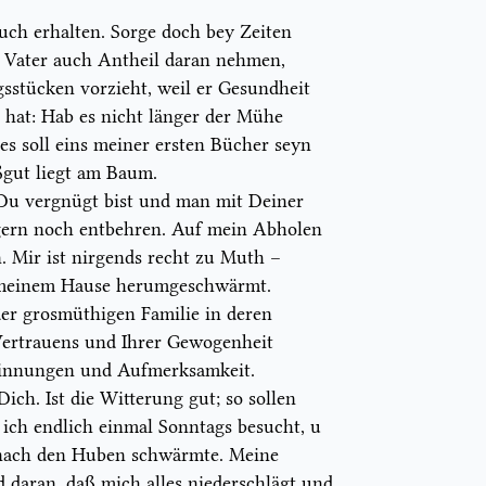
ch erhalten. Sorge doch bey Zeiten
Vater auch Antheil daran nehmen,
gsstücken vorzieht, weil er Gesundheit
ß hat: Hab es nicht länger der Mühe
es soll eins meiner ersten Bücher seyn
ßgut liegt am Baum.
Du vergnügt bist und man mit Deiner
 gern noch entbehren. Auf mein Abholen
Mir ist nirgends recht zu Muth –
r meinem Hause herumgeschwärmt.
er grosmüthigen Familie in deren
Vertrauens und Ihrer Gewogenheit
innungen und Aufmerksamkeit.
ch. Ist die Witterung gut; so sollen
 ich endlich einmal Sonntags besucht, u
nach den Huben schwärmte. Meine
 daran, daß mich alles niederschlägt und