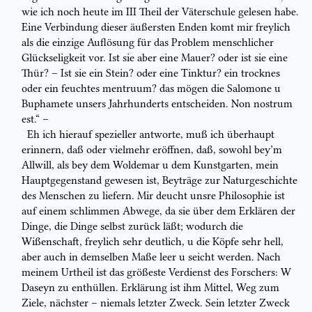
wie ich noch heute im
III
Theil der Väterschule
gelesen habe.
Eine
Verbindung dieser äußersten Enden komt mir freylich
als die einzige
Auflösung für das Problem
menschlicher
Glückseligkeit
vor. Ist sie aber eine
Mauer? oder ist sie eine
Thür? – Ist sie ein
Stein
? oder eine
Tinktur
? ein
trocknes
oder ein feuchtes
mentruum
? das mögen die
Salomone u
Buphamete
unsers Jahrhunderts entscheiden.
Non nostrum
est.
“ –
Eh ich hierauf spezieller antworte, muß ich überhaupt
erinnern,
daß
oder
vielmehr eröffnen, daß, sowohl bey’m
Allwill, als bey dem Woldemar u dem
Kunstgarten, mein
Hauptgegenstand gewesen ist, Beyträge zur Naturgeschichte
des Menschen zu liefern. Mir deucht unsre Philosophie ist
auf einem schlimmen
Abwege, da sie über dem Erklären der
Dinge, die Dinge selbst zurück läßt;
wodurch die
Wißenschaft,
freylich sehr deutlich, u die Köpfe sehr hell,
aber auch
in demselben Maße leer u seicht werden. Nach
meinem Urtheil ist das größeste
Verdienst des Forschers:
W
Daseyn zu enthüllen
. Erklärung ist ihm
Mittel, Weg zum
Ziele,
nächster
– niemals
letzter
Zweck. Sein letzter Zweck