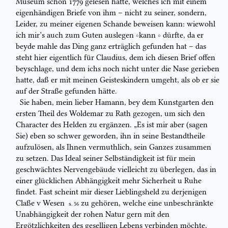
Museum
schon
1779 gelesen hatte, welches
ich mit einem
eigenhändigen Briefe von ihm – nicht zu
seiner
, sondern,
Leider,
zu
meiner eigenen
Schande beweisen kann: wiewohl
ich mir’s auch zum
Guten
auslegen
kann
dürfte
, da er
beyde mahle das Ding ganz erträglich gefunden hat –
das
steht hier eigentlich für Claudius, dem ich diesen Brief offen
beyschlage, und
dem ichs noch nicht unter die Nase gerieben
hatte, daß er mit meinen
Geisteskindern umgeht, als ob er sie
auf der Straße gefunden hätte.
Sie haben, mein lieber Hamann, bey dem Kunstgarten den
ersten Theil des
Woldemar zu Rath gezogen, um sich den
Character des Helden zu ergänzen.
„Es ist mir aber (sagen
Sie) eben so schwer geworden, ihn in seine
Bestandtheile
aufzulösen, als Ihnen vermuthlich, sein Ganzes zusammen
zu setzen. Das
Ideal seiner
Selbständigkeit
ist für mein
geschwächtes Nervengebäude
vielleicht zu überlegen, das in
einer
glücklichen Abhängigkeit
mehr Sicherheit
u Ruhe
findet. Fast scheint mir dieser Lieblingsheld zu derjenigen
Claße v Wesen
zu gehören, welche
eine unbeschränkte
S. 56
Unabhängigkeit der rohen Natur
gern mit den
Ergötzlichkeiten des geselligen Lebens verbinden
möchte
,