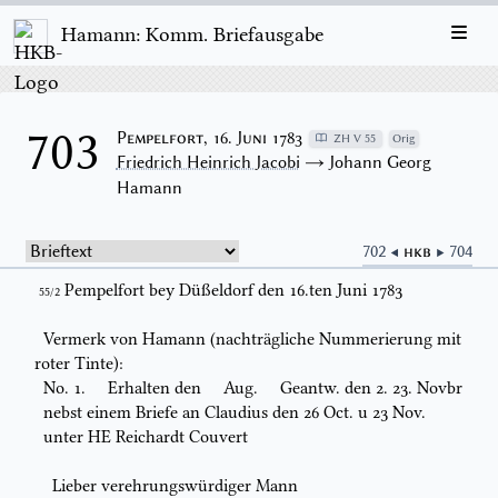
Hamann: Komm. Briefausgabe
703
Pempelfort, 16. Juni 1783
ZH V 55
Orig
Friedrich Heinrich Jacobi
→ Johann Georg
Hamann
702 ◀
HKB
▶ 704
Pempelfort bey Düßeldorf den 16.
ten
Juni
1783
55/2
Vermerk von Hamann (nachträgliche Nummerierung mit
roter Tinte):
No.
1.
Erhalten
den
Aug.
Geantw. den 2. 23.
Novbr
nebst einem Briefe an
Claudius
den 26
Oct.
u 23
Nov.
unter HE
Reichardt
Couvert
Lieber verehrungswürdiger Mann