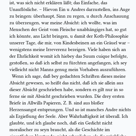
ist,
was sich nicht erklären läßt; das Einfache, das
Unauflösliche. – Hievon Ein u
Andres
darzustellen,
ins Auge
zu bringen: überhaupt,
Sinn zu regen
, u
durch
Anschauung
zu überzeugen, war meine Absicht: ich wollte, was im
Menschen der Geist vom Fleische unabhängiges hat, so gut
ich könnte, ans Licht
bringen, u damit der Koth-Philosophie
unserer Tage, die mir, von
Kindesbeinen an ein Gräuel war –
wenigstens meine Irreverenz bezeigen. Viele haben
sich an
der
Ehrlichkeit
womit ich hiebey das
Suum cuique
befolgte,
gestoßen,
so daß ich selbst zu fürchten angefangen, ich sey
vielleicht nicht Manns genug
mein Vorhaben auszuführen.
Wenn ich sage, daß bey gedachten Schriften dieses meine
Absicht gewesen, so
heißt das nicht, daß ich sie allein aus
dieser Absicht geschrieben habe, sondern es
gilt nur in so
ferne sie mit Absicht geschrieben wurden. Die drey ersten
Briefe in
Allwills Papieren, Z. B. sind aus bloßer
Herzensangst entsprungen. Und so ist
manches Andre nichts
als Ergießung der Seele. Aber
Wahrhaftigkeit
ist
überall. Ich
glaubte, und ich glaube noch, daß ein Gedicht nicht
moralischer zu
seyn braucht, als die Geschichte im