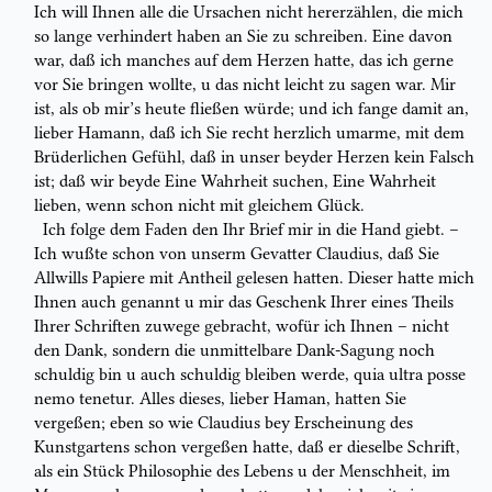
Ich will Ihnen alle die Ursachen nicht hererzählen, die mich
so lange
verhindert haben an Sie zu schreiben. Eine davon
war, daß ich manches auf dem Herzen
hatte, das ich gerne
vor Sie bringen wollte, u das nicht leicht zu sagen war. Mir
ist, als ob mir’s heute fließen würde; und ich fange damit an,
lieber Hamann,
daß ich Sie recht herzlich umarme, mit dem
Brüderlichen Gefühl, daß in unser
beyder Herzen kein Falsch
ist; daß wir beyde
Eine
Wahrheit suchen,
Eine
Wahrheit
lieben, wenn schon nicht mit gleichem Glück.
Ich folge dem Faden den Ihr Brief mir in die Hand giebt. –
Ich wußte schon
von unserm Gevatter Claudius, daß Sie
Allwills Papiere mit Antheil gelesen
hatten. Dieser hatte mich
Ihnen auch genannt u mir das Geschenk
Ihrer
eines
Theils
Ihrer Schriften zuwege gebracht, wofür ich Ihnen – nicht
den
Dank
,
sondern die unmittelbare Dank-
Sagung
noch
schuldig bin u auch schuldig
bleiben werde,
quia ultra
posse
nemo tenetur.
Alles dieses, lieber Haman,
hatten Sie
vergeßen
; eben so wie Claudius bey Erscheinung des
Kunstgartens
schon
vergeßen
hatte, daß er dieselbe Schrift,
als
ein Stück Philosophie des
Lebens u der Menschheit
, im