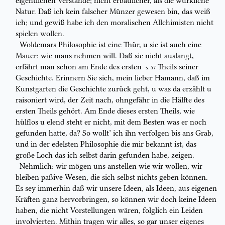
eigentlichen Verstande; nicht erbaulicher, als
die würkliche
Natur. Daß ich kein falscher Münzer gewesen bin, das weiß
ich;
und gewiß habe ich den moralischen Allchimisten nicht
spielen wollen.
Woldemars Philosophie ist eine
Thür
, u sie ist auch eine
Mauer
: wie mans
nehmen will. Daß sie nicht auslangt,
erfährt man schon am Ende des ersten
Theils seiner
S. 57
Geschichte. Erinnern Sie sich, mein lieber Hamann, daß im
Kunstgarten die Geschichte zurück geht, u was da erzählt u
raisoniert wird, der Zeit
nach, ohngefähr in die Hälfte des
ersten Theils gehört. Am Ende dieses ersten
Theils, wie
hülflos u elend steht er nicht, mit dem Besten was er noch
gefunden
hatte, da? So wollt’ ich ihn verfolgen bis ans Grab,
und in der edelsten
Philosophie die mir bekannt ist, das
große Loch das ich selbst darin gefunden habe,
zeigen.
Nehmlich: wir mögen uns anstellen wie wir wollen, wir
bleiben paßive
Wesen, die sich selbst nichts geben können.
Es sey immerhin daß wir unsere
Ideen, als
Ideen,
aus eigenen
Kräften ganz hervorbringen, so können wir doch
keine Ideen
haben, die nicht
Vorstellungen
wären, folglich ein Leiden
involvierten. Mithin tragen wir alles, so gar unser eigenes