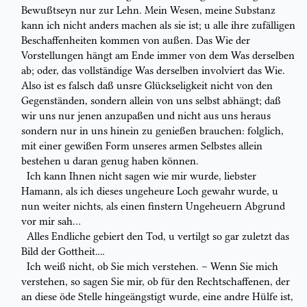
Bewußtseyn nur zur
Lehn. Mein Wesen, meine Substanz
kann ich nicht anders machen als sie ist;
u alle ihre zufälligen
Beschaffenheiten kommen von außen. Das
Wie
der
Vorstellungen hängt am Ende immer von dem
Was
derselben
ab; oder,
das
vollständige Was
derselben involviert das
Wie
.
Also ist es falsch
daß unsre Glückseligkeit nicht von den
Gegenständen, sondern allein von
uns selbst abhängt; daß
wir uns nur jenen
anzupaßen
und nicht aus uns
heraus
sondern nur in uns hinein zu genießen brauchen: folglich,
mit einer
gewißen Form
unseres armen Selbstes allein
bestehen u daran genug haben
können.
Ich kann Ihnen nicht sagen wie mir wurde, liebster
Hamann, als ich dieses
ungeheure Loch gewahr wurde, u
nun weiter nichts, als einen finstern
Ungeheuern Abgrund
vor mir sah…
Alles Endliche gebiert den
Tod,
u vertilgt so gar zuletzt das
Bild der
Gottheit‥‥
Ich weiß nicht, ob Sie mich verstehen. – Wenn Sie mich
verstehen, so sagen
Sie mir, ob für den Rechtschaffenen, der
an diese öde Stelle hingeängstigt
wurde, eine andre Hülfe ist,