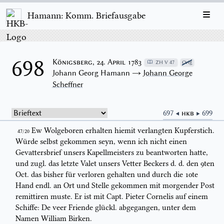
Hamann: Komm. Briefausgabe
698
Königsberg, 24. April 1783
ZH V 47
Orig
Johann Georg Hamann →
Johann George
Scheffner
697 ◀
HKB
▶ 699
Ew Wolgeboren erhalten hiemit verlangten Kupferstich.
47/20
Würde selbst
gekommen seyn, wenn ich nicht einen
Gevattersbrief unsers Kapellmeisters zu
beantworten hatte,
und zugl. das letzte Valet unsers Vetter Beckers
d. d.
den
9ten
Oct. das bisher für verloren gehalten und durch die 10te
Hand endl. an
Ort und Stelle gekommen mit morgender Post
remitti
ren muste. Er ist mit
Capt. Pieter Cornelis auf einem
Schiffe:
De veer Friende
glückl. abgegangen,
unter dem
Namen William Birken.