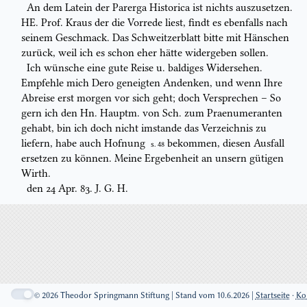
An dem Latein der
Parerga Historica
ist nichts auszusetzen.
HE. Prof. Kraus
der die Vorrede liest, findt es ebenfalls nach
seinem Geschmack. Das
Schweitzerblatt bitte mit Hänschen
zurück, weil ich es schon eher hätte widergeben sollen.
Ich wünsche eine gute Reise u. baldiges Widersehen.
Empfehle mich Dero
geneigten Andenken, und wenn Ihre
Abreise erst morgen vor sich geht; doch
Versprechen – So
gern ich den Hn. Hauptm. von Sch. zum
Praenumerant
en
gehabt, bin ich doch nicht imstande das Verzeichnis zu
liefern, habe auch Hofnung
bekommen, diesen Ausfall
S. 48
ersetzen zu können. Meine Ergebenheit an unsern
gütigen
Wirth.
den 24 Apr. 83.
J. G. H.
© 2026 Theodor Springmann Stiftung | Stand vom 10.6.2026 |
Startseite
·
Ko