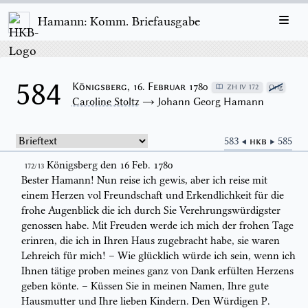
Hamann: Komm. Briefausgabe
584
Königsberg, 16. Februar 1780
ZH IV 172
Orig
Caroline Stoltz
→ Johann Georg Hamann
583 ◀
HKB
▶ 585
Königsberg den 16 Feb. 1780
172/13
Bester Hamann! Nun reise ich gewis, aber ich reise mit
einem Herzen vol
Freundschaft und Erkendlichkeit für die
frohe Augenblick die ich durch Sie
Verehrungswürdigster
genossen habe. Mit Freuden werde ich mich der frohen
Tage
erinren, die ich in Ihren Haus zugebracht habe, sie waren
Lehreich für
mich! – Wie glücklich würde ich sein, wenn ich
Ihnen tätige proben meines
ganz von Dank erfülten Herzens
geben könte. – Küssen Sie in meinen Namen,
Ihre gute
Hausmutter und Ihre lieben Kindern. Den Würdigen P.