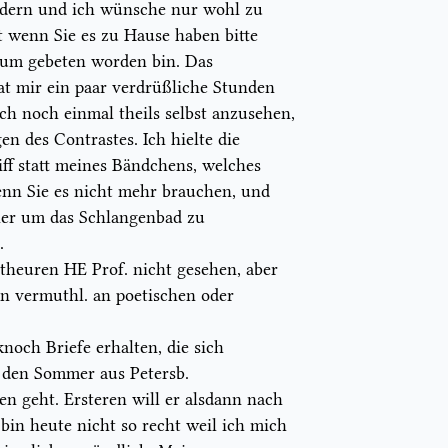
ndern und ich wünsche nur wohl zu
t
wenn Sie es zu Hause haben bitte
darum gebeten worden bin. Das
t mir ein paar verdrüßliche Stunden
h noch einmal theils selbst anzusehen,
n des Contrastes. Ich hielte die
ff statt meines Bändchens, welches
enn Sie es nicht mehr brauchen, und
ner um das Schlangenbad zu
.
n theuren HE
Prof.
nicht gesehen, aber
rn vermuthl. an poetischen oder
och Briefe erhalten, die sich
f den Sommer aus Petersb.
en geht. Ersteren will er alsdann nach
 bin heute nicht so recht weil ich mich