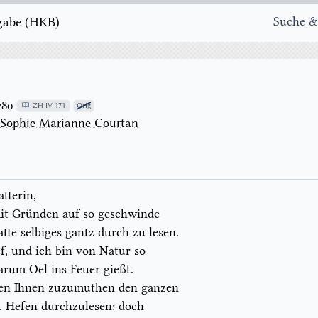
e ( H K B )
Suche &
780
ZH IV 171
Orig
→
Sophie Marianne Courtan
tterin,
t Gründen auf so geschwinde
tte selbiges gantz durch zu lesen.
ef, und ich bin von Natur so
arum Oel ins Feuer gießt.
esen Ihnen zuzumuthen den ganzen
.
Hefen durchzulesen: doch