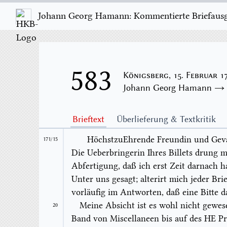
Johann Georg Hamann: Kommentierte Briefausgab
583
Königsberg, 15. Februar 1
Johann Georg Hamann 
Brieftext
Überlieferung & Textkritik
HöchstzuEhrende Freundin und Geva
171/15
Die Ueberbringerin Ihres
Billets
drung mi
Abfertigung, daß ich erst Zeit darnach ha
Unter uns gesagt;
alter
irt mich jeder Bri
vorläufig im Antworten, daß eine Bitte d
Meine Absicht ist es wohl nicht gew
20
Band von
Miscellan
een bis auf des HE
Pr