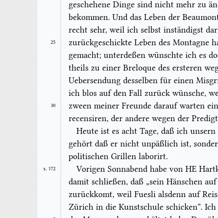
geschehene Dinge sind nicht mehr zu ä
bekommen.
Und
das Leben der
Beaumon
recht sehr, weil ich selbst inständigst 
zurückgeschickte Leben des
Montagne
ha
25
gemacht; unterdeßen wünschte ich es doc
theils zu einer
Breloque
des ersteren wege
Uebersendung desselben für einen Misgri
ich blos auf den Fall zurück wünsche, w
zween meiner Freunde darauf warten ei
30
recensi
ren, der andere wegen der Predigt
Heute ist es acht Tage, daß ich unser
gehört daß er nicht unpäßlich ist, sonde
politischen Grillen laborirt.
Vorigen Sonnabend habe von HE Hartkn
S. 172
damit schließen, daß „sein Hänschen au
zurückkomt, weil
Fuesli
alsdenn auf Reis
Zürich in die Kunstschule schicken“. Ich