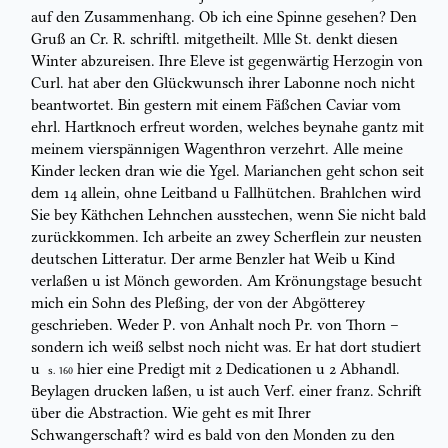
auf den Zusammenhang. Ob ich
eine Spinne gesehen? Den
Gruß an Cr. R. schriftl. mitgetheilt.
Mlle
St. denkt
diesen
Winter abzureisen. Ihre
Eleve
ist gegenwärtig Herzogin von
Curl.
hat aber den Glückwunsch ihrer
Labonne
noch nicht
beantwortet. Bin gestern
mit einem Fäßchen
Caviar
vom
ehrl. Hartknoch erfreut worden, welches
beynahe gantz mit
meinem vierspännigen Wagenthron verzehrt. Alle meine
Kinder lecken dran wie die Ygel. Marianchen geht schon seit
dem 14 allein, ohne
Leitband u Fallhütchen. Brahlchen wird
Sie bey Käthchen Lehnchen
ausstechen, wenn Sie nicht bald
zurückkommen. Ich arbeite an
zwey Scherflein
zur neusten
deutschen Litteratur
. Der arme Benzler hat Weib u Kind
verlaßen u ist Mönch geworden. Am Krönungstage besucht
mich ein Sohn des
Pleßing, der von der Abgötterey
geschrieben. Weder P. von Anhalt noch Pr.
von Thorn –
sondern ich weiß selbst noch nicht was. Er hat dort studiert
u
hier eine Predigt mit 2
Dedication
en u 2
Abhandl.
S. 160
Beylagen drucken laßen,
u
ist
auch Verf. einer franz. Schrift
über die Abstraction. Wie geht es mit Ihrer
Schwangerschaft? wird es bald von den Monden zu den