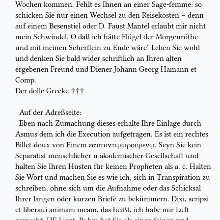
Wochen kommen.
Fehlt es Ihnen an einer
Sage-femme:
so
schicken Sie nur einen Wechsel zu
den Reisekosten – denn
auf einem Besenstiel oder
D.
Faust Mantel erlaubt
mir nicht
mein Schwindel. O daß ich hätte Flügel der Morgenröthe
und mit
meinen Scherflein zu Ende wäre! Leben Sie wohl
und denken Sie bald wider
schriftlich an Ihren alten
ergebenen Freund und Diener
Johann Georg Hamann
et
Comp.
Der dolle Greeke †††
Auf der Adreßseite:
Eben nach Zumachung dieses erhalte Ihre Einlage durch
Asmus
dem ich die
Execution
aufgetragen. Es ist ein rechtes
Billet-doux
von Einem
εαυτοντιμωρουμενῳ
. Seyn Sie kein
Separatist menschlicher u akademischer Gesellschaft
und
halten Sie Ihren Husten für keinen Propheten als
a. c.
Halten
Sie Wort
und machen Sie es wie ich, sich in
Transpiration
zu
schreiben, ohne sich um die
Aufnahme oder das Schicksal
Ihrer langen oder kurzen Briefe zu
bekümmern.
Dixi, scripsi
et liberaui animam meam,
das heißt, ich habe mir Luft