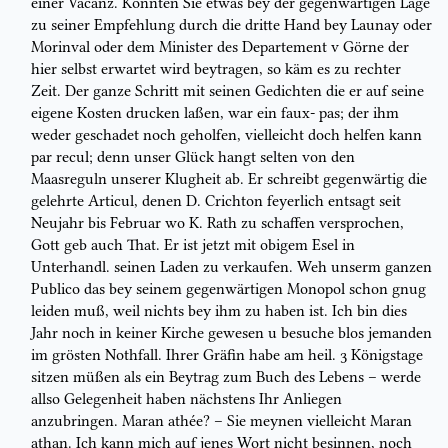
einer Vacanz. Könnten Sie etwas bey
der gegenwärtigen Lage
zu seiner Empfehlung durch die dritte Hand bey
Launay
oder
Morinval
oder dem Minister des
Departement
v Görne der
hier
selbst erwartet wird beytragen, so käm es zu rechter
Zeit. Der ganze Schritt mit
seinen Gedichten die er auf seine
eigene Kosten drucken laßen, war ein
faux-
pas;
der ihm
weder geschadet noch geholfen, vielleicht doch helfen kann
par
recul;
denn unser Glück hangt selten von den
Maasreguln unserer Klugheit
ab. Er schreibt gegenwärtig die
gelehrte Articul, denen
D.
Crichton feyerlich
entsagt seit
Neujahr bis Februar wo K. Rath zu schaffen versprochen,
Gott
geb auch That. Er ist jetzt mit obigem Esel in
Unterhandl. seinen Laden zu
verkaufen. Weh unserm ganzen
Publico das bey seinem gegenwärtigen
Monopol
schon gnug
leiden muß, weil nichts bey ihm zu haben ist. Ich bin dies
Jahr
noch in keiner Kirche gewesen u besuche blos jemanden
im grösten Nothfall.
Ihrer Gräfin habe am heil. 3 Königstage
sitzen müßen als ein Beytrag zum
Buch des Lebens – werde
allso Gelegenheit haben nächstens Ihr Anliegen
anzubringen.
Maran athée?
– Sie meynen vielleicht
Maran
athan.
Ich kann
mich auf jenes Wort nicht besinnen, noch