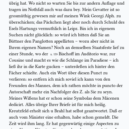
übrig hat. Wo nicht so warten Sie bis zur
andern Auflage und
tragen im Nothfall auch was dazu bey. Mein Gevatter
ist so
grosmüthig gewesen mir auf meinen Wink
Georgi Alph.
zu
überschicken;
das Päckchen liegt aber noch durch Schuld des
Esels Hartungs vermuthlich
in Leipz. Bin ich in eigenem
Suchen nicht glücklich: so würd ich bitten daß
Sie an
Büttner
den
Panglott
en
appelli
rten – wozu aber nicht in
Ihrem
eigenen Namen? Noch an demselben Staatsfeste lief zu
einer Stunde, wo der
Bischoff im
Auditorio
war, zur
S. 159
Cousine
und macht es wie die
Schlange im
Paradiese
– ich
ließ ihr in die Karte gucken – unterdeßen ich hinter den
Fächer
schielte. Auch ein Wort über diesen Punct zu
verlieren: so entfern ich mich
soviel ich kann von den
Freunden des Mannes, dem ich rathen möchte
in puncto
der
Autorschaft mehr ein Nachfolger des
Z.
als Sie zu seyn.
Meines Wißens
hat er schon seine
Symbolas
dem Mäcenen
dedicirt. Alles übrige Ihrer Briefe ist
für mich heilig.
Kreutzfeld erholt sich u Brahl hat selbst geantwortet. Daß er
auch vom Minister eine erhalten, habe schon gemeldt. Die
Zeit wird ihm lang.
Er hat gegenwärtig einige Aspecten zu