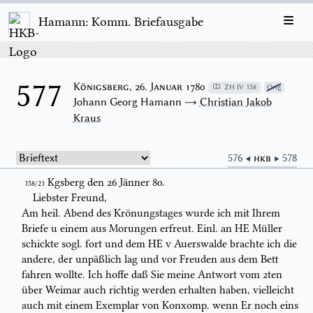
Hamann: Komm. Briefausgabe
577
Königsberg, 26. Januar 1780
ZH IV 158
Orig
Johann Georg Hamann →
Christian Jakob
Kraus
576 ◀
HKB
▶ 578
Kgsberg den 26 Jänner 80.
158/21
Liebster Freund,
Am heil. Abend des Krönungstages wurde ich mit Ihrem
Briefe u einem
aus Morungen erfreut. Einl. an HE Müller
schickte sogl. fort und dem HE
v Auerswalde brachte ich die
andere, der unpäßlich lag und vor Freuden aus dem
Bett
fahren wollte. Ich hoffe daß Sie meine Antwort vom 2ten
über Weimar
auch richtig werden erhalten haben, vielleicht
auch mit einem Exemplar von
Konxomp.
wenn Er noch eins