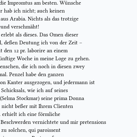
 die
Impromtus
am besten. Wünsche
er hab ich nicht; auch keinen
s Arabia. Nichts als das trotzige
reund verschmäht!
erlebt als dieses. Das
Omen
dieser
el, deßen Deutung ich von der Zeit –
it den 12
pr.
laborire an einem
künftige Woche in meine Loge zu gehen.
Menschen, die ich noch in diesen zwey
 mal. Penzel habe den ganzen
von Kanter ausgezogen, und jedermann ist
Schicksals, wie ich auf seines
(
Selma St
ockmar
) seine
prima Donna
n nicht beßer mit Ihrem
Client
en
.
erhielt ich eine förmliche
d Beschwerden vernichtete und mir
pretensions
 zu solchen,
qui paroissent