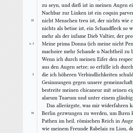
zu seyn, und dieß ist in meinen Augen 
Nachbar zur Linken ist ein
coquin parve
nicht Menschen treu
ist, der nichts wie
35
nichts als
betise
ist, ein Schandfleck so w
mehr als der
infame
Dieb
Valtier,
der
pro
Meine
prima Donna
(ich meine nicht Pen
S. 3
machoire
mehr Schande u Nachtheil zu 
Wenn ich durch meinen Eifer den
respec
aus den Augen setze; so erfülle ich durc
die ich höheren Verbindlichkeiten schul
5
Gesinnungen
gegen unsere
gemeinschaft
bestreite meinen
chicaneur
mit seinen e
alarum Tuarum
und unter einem gläubi
Das allerärgste, was mir widerfahren k
Berlin gezwungen zu werden, um Ihren 
10
Pathen
im heil. römischen Reich in Auge
wie meinem Freunde
Rabelais
zu
Lion,
de