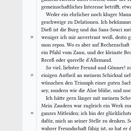
gemeinschaftliches Interesse betrifft, et
Weder ein ehrlicher noch kluger Mann 
geschweige zu Delationen. Ich bekümmer
Dieß ist die Burg und das Sans-Souci mei
weniger ich mir anvertraut weiß, desto g
20
mon repos.
Wo es aber auf Rechenschaft 
ein Pfahl vom Zaun, und der kleinste Br
Receß oder
querelle d’Allemand.
So viel, liebster Freund und Gönner! z
einigen Antheil an meinem Schicksal n
25
wünschen den Triumph einer guten Sache
sey, sondern wie die Aloe blühe, und noc
Ich hätte gern länger mit meinem Schr
Mein Zaudern war zugleich ein Werk zur
ganzes Mitleiden; ich bin der glücklichs
30
dafür, mich an seiner Stelle zu denken.
wahrer Freundschaft fähig ist, so hat e