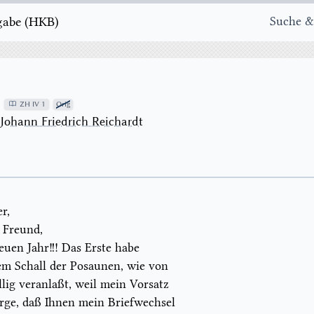
e ( H K B )
Suche &
8
ZH IV 1
Orig
→
Johann Friedrich Reichardt
r,
 Freund,
euen Jahr
!!! Das Erste habe
em Schall der Posaunen, wie von
llig
veranlaßt, weil mein Vorsatz
rge, daß Ihnen mein Briefwechsel