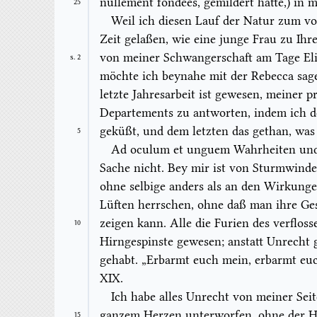
nullement fondées
,
gemildert hatte,) in 
25
Weil ich diesen
Lauf der Natur
zum vor
Zeit gelaßen, wie eine junge Frau zu Ih
von meiner Schwangerschaft am Tage El
S. 2
möchte ich beynahe mit der Rebecca sage
letzte Jahresarbeit ist gewesen, meiner
p
Departements zu antworten, indem ich de
geküßt, und dem letzten das gethan, wa
5
Ad oculum et unguem
Wahrheiten und
Sache nicht. Bey mir ist von Sturmwinde
ohne selbige anders als an den Wirkunge
Lüften herrschen, ohne daß man ihre Ge
zeigen kann. Alle die Furien des verfloss
10
Hirngespinste gewesen; anstatt Unrecht g
gehabt. „Erbarmt euch mein, erbarmt euc
XIX.
Ich habe alles Unrecht von meiner Sei
ganzem Herzen unterworfen, ohne der Ha
15