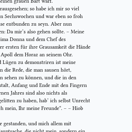
meinen grauen Bart warf.
ausgesehen; so habe ich mir so viel
ren Sechswochen und war eben so froh
ise entbunden zu seyn. Aber nun
n: Da mir’s also gehen sollte. – Meine
rima Donna
und dem Chef des
r ersten für ihre Grausamkeit die Hände
s Apoll dem Horaz an seinem Ohr.
 Lügen zu demonstriren ist meine
n die Rede, die man sausen hört,
n sehen zu können, und die in den
stalt, Anfang und Ende mit den Fingern
enen Jahres sind also nichts als
elitten zu haben, hab’ ich selbst Unrecht
h mein, Ihr meine Freunde“. – – Hiob
te gestanden, und mich allem mit
uptsache, die nicht mein, sondern ein