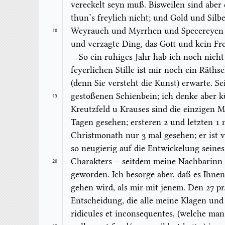
vereckelt seyn muß. Bisweilen sind aber
thun’s freylich nicht; und Gold und Silb
Weyrauch und Myrrhen und Specereyen au
10
und verzagte Ding, das Gott und kein F
So ein ruhiges Jahr hab ich noch nicht 
feyerlichen Stille ist mir noch ein Räths
(denn Sie versteht die Kunst) erwarte. Se
gestoßenen Schienbein; ich denke aber 
15
Kreutzfeld u Krau
se
s sind die einzigen 
Tagen gesehen; ersteren 2 und letzten 1
Christmonath nur 3 mal gesehen; er ist 
so neugierig auf die Entwickelung seines 
Charakters – seitdem meine Nachbarinn 
20
geworden. Ich besorge aber, daß es Ihne
gehen wird, als mir mit jenem. Den 27
pr
Entscheidung, die alle meine Klagen un
ridicules et inconsequentes
,
(welche man