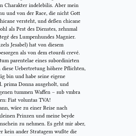
ein Charakter
indelebilis.
Aber mein
nu
und von der
Race,
die nicht
Gott
chicane
versteht, und deßen
chicane
ohl als Pest des Dienstes, zehnmal
tegé
des Lumpenhundes
Magnier.
zels Jesabel) hat von diesem
besorgen als von dem
etourdi crevé.
tum parentelae
eines
subordinirt
en
h diese Uebertretung höhere Pflichten,
dig bin und habe seine
eigene
l
.
prima Donna
ausgeholt, und
igenen tummen Waffen –
sub vmbra
gen:
Fiat voluntas TVA!
ann, wäre zu einer Reise nach
kleinen
Prinzen
und meine
beyde
nschein zu nehmen. Es geht mir aber,
r kein ander
Stratagem
wußte die