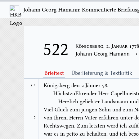
Johann Georg Hamann: Kommentierte Briefausgab
522
Königsberg, 2. Januar 177
Johann Georg Hamann 
Brieftext
Überlieferung & Textkritik
Königsberg den 2 Jänner 78.
S. 1
HöchstzuEhrender Herr Capellmeiste
Herzlich geliebter Landsmann und
Viel Glück zum
jungen
Sohn
und zum
N
von Ihrem Herrn Vater erfahren unter d
5
Rechtswegen. Zum letzten werd ich
zufä
war es
in petto
zu behalten, und ich beso