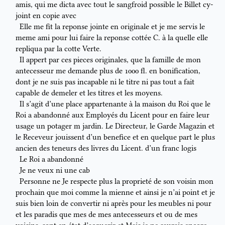
amis, qui me dicta avec
tout le sangfroid possible le Billet cy-
joint en copie avec
Elle me fit la reponse jointe en originale et je me servis le
meme ami
pour lui faire la reponse cottée C. à la quelle elle
repliqua par la
cotte
Verte
.
Il appert par ces pieces originales, que la famille de mon
antecesseur me
demande plus de 1000 fl. en bonification,
dont je ne suis
pas incapable
ni le titre ni
pas
tout a fait
capable
de demeler et les titres et les moyens.
Il s’agit d’une place appartenante à la maison du Roi que le
Roi a
abandonné aux Employés du Licent pour en faire leur
usage un potager
m
jardin.
Le Directeur, le Garde Magazin et
le Receveur jouissent
d’un benefice
et en quelque part le plus
ancien des teneurs des livres
du Licent.
d’un franc logis
Le Roi a abandonné
Je ne veux ni une cab
Personne ne
Je respecte
plus
la proprieté de
son voisin
mon
prochain
que moi
comme la mienne et
ainsi je n’ai point
et je
suis
bien loin de convertir
ni après pour
les meubles
ni pour
et les
paradis
que mes
de mes antecesseurs
et
ou de mes