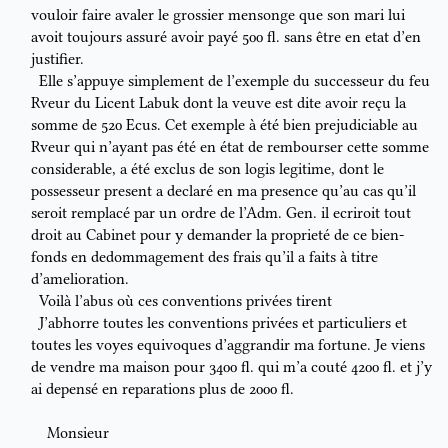
vouloir faire avaler le grossier mensonge
que son mari lui
avoit toujours assuré avoir payé 500 fl. sans être en etat
d’en
justifier.
Elle s’appuye simplement de l’exemple du successeur du feu
R
veur
du
Licent Labuk dont la veuve est dite avoir reçu la
somme de 520 Ecus.
Cet exemple à été bien prejudiciable au
R
veur
qui n’ayant pas été en état
de rembourser cette somme
considerable, a été exclus de son logis
legitime, dont le
possesseur present a declaré en ma presence qu’au cas qu’il
seroit remplacé par un ordre de l’Adm. Gen. il ecriroit tout
droit au
Cabinet pour y
demander
la proprieté de ce bien-
fonds en
dedommagement des frais qu’il a faits à titre
d’amelioration.
Voilà l’abus où ces conventions privées tirent
J’abhorre toutes les conventions privées et particuliers et
toutes les
voyes equivoques d’aggrandir ma fortune. Je viens
de vendre ma maison
pour 3400 fl. qui m’a couté 4200 fl. et j’y
ai depensé en reparations plus
de 2000 fl.
Monsieur