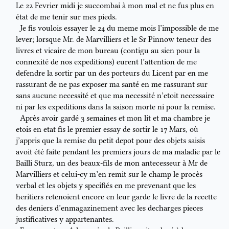
Le 22 Fevrier midi je succombai à mon mal et
ne fus plus en
état de me tenir sur mes pieds.
Je
fis
voulois essayer le 24 du meme mois l’impossible de me
lever;
lorsque Mr. de Marvilliers et le S
r
Pinnow teneur des
livres et vicaire de
mon bureau (contigu au sien pour la
connexité de nos expeditions)
eurent l’attention de me
defendre la sortir par un des porteurs du Licent
par
en me
rassurant de ne pas exposer ma santé
en me rassurant sur
sans aucune necessité
et que ma necessité n’etoit necessaire
ni par les
expeditions dans la saison morte ni pour la remise.
Après avoir gardé 3 semaines et mon lit et ma chambre je
etois en
etat
fis le premier essay de sortir le 17 Mars, où
j’appris que la remise
du petit depot
pour
des objets saisis
avoit
été faite pendant les
premiers jours de ma maladie par le
Bailli Sturz, un des beaux-fils de
mon antecesseur à Mr de
Marvilliers et celui-cy m’en remit sur le champ
le procès
verbal et les objets y specifiés en me prevenant que les
heritiers
retenoient encore en leur garde le livre de la
recette
des deniers
d’enmagazinement
avec les
decharges
pieces
justificatives y
appartenantes.