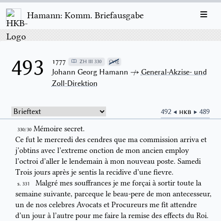
Hamann: Komm. Briefausgabe
493
1777
ZH III 330
Orig
Johann Georg Hamann
↛
General-Akzise- und
Zoll-Direktion
492 ◀
HKB
▶ 489
Mémoire secret.
330/30
Ce fut le mercredi des cendres que ma commission arriva et
j’obtins
avec l’extreme onction de mon ancien employ
l’octroi d’aller le
lendemain à mon nouveau poste.
Samedi
Trois jours après je sentis la
recidive d’une fievre.
Malgré mes souffrances je me forçai à sortir toute la
S. 331
semaine suivante,
parceque le beau-pere de mon antecesseur,
un de nos celebres
Avocats et Procureurs me fit attendre
d’un jour à
l’
autre pour me faire la
remise des effects du Roi.