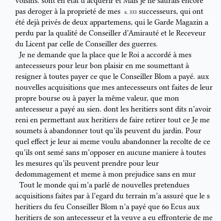
voisins.
sont en état
d’acquerir et
Mais je ne saurais encore
pas deroger à la proprieté de mes
successeurs, qui ont
S. 333
été dejà privés de deux appartemens, qui le Garde
Magazin a
perdu par la qualité de Conseiller d’Amirauté et le Receveur
du Licent par celle de Conseiller des guerres.
Je ne demande que la place que le Roi a accordé à mes
antecesseurs
pour leur bon plaisir en me soumettant à
resigner
à toutes payer ce que
le Conseiller Blom a payé.
aux
nouvelles acquisitions que mes
antecesseurs ont faites de leur
propre bourse ou à payer la même valeur, que
mon
antecesseur a payé au sien.
dont les heritiers sont dits n’avoir
reni
en permettant aux heritiers de faire retirer tout ce
Je me
soumets à
abandonner tout
qu’ils peuvent du jardin. Pour
quel effect je leur ai
meme voulu abandonner la recolte de ce
qu’ils ont semé sans m’opposer
en aucune maniere à toutes
les mesures qu’ils peuvent prendre pour leur
dedommagement et meme à mon prejudice sans en mur
Tout le monde qui m’a parlé de nouvelles pretendues
acquisitions
faites par
à l’egard du terrain m’a assuré que le
s
heritiers du
feu
Conseiller Blom n’a payé que 60 Ecus aux
heritiers de son antecesseur et
la veuve a eu effronterie de me