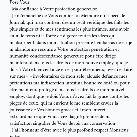
J’ose Vous
Ma confiance à Votre protection genereuse
Je m’emancipe de Vous confier un Memoire ou espece de
Journal, qui
contient
des
un recit veridique des faits les
S. 334
plus simples et de mes
sentimens les plus intimes, sans avoir
eu ni le tems ni la force de digerer
toutes les idées qui
m’absorbent
.
dans
mon situation presente
l’embarras de
je
m’abandonne
recours à Votre
protection
penetration et
humanité
condescendance genereuse
pour être dirigé
maintenu dans tous les droits de mon
nouve
employ, que je
dois à Votre
bienveillance en et
pour être
mieux, averti
eclairé
sur mes
involontaires de
mon zele jalousie defiance mes
pretentions
m
a
indiscretion intestina
bonne volonté ou
pour
etre maintenu
protegé dans
tous les droits de mon nouvel
employ,
dont que je dois Vous m’avez
fait la grace
contre les
pieges de ceux, qui
m’envient le
me semblent
envier la
jouissance de Vos bonnes graces et
l
mon interet
extraordinaire que Vous avez daigné prendre de ma
satisfaction
singulier de
Vous devoir ma conservation
J’ai l’honneur d’être avec le plus profond respect Monsieur
Votre