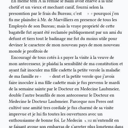
En meme tem A la remise
le Bailli avoit enlevé
à la une
chetif et
un
vieux et mechant canif, fourni selon la
presomtion par le frais du
Bureau; c’est
pourquoi j’en
fis me plaindre à Mr. de Marvilliers en
presence de tous les
Employés de son Bureau; mais la vraye proprieté de
cette
bagatelle
fut
ayant été reclamée publiquement par un
ami du
defunt et
tiers tout le badinage me fut du moins utile pour
deviner le
caractere
de mon nouveau pays
de mon nouveau
monde
je profitois de
Encouragé de tous cotés à
s
payer la visite à la veuve de
mon
antecesseur, je plaidai la sensibilité de ma constitution
et
ayant fait
inoculer ma fille cadette la petite verole la maladie
de ma famille re
dent
et la petite verole que j’avois
faire inoculer à ma fille cadette mais
je fus prevenu le mardi
de la semaine sainte par
le Docteur en Medecine
Laubmeier,
double
l’autre beaufils de mon antecesseur
le Docteur en
Medecine
le Docteur Laubmeier. Parceque nos Peres ont
cultivé une
amitié tres cordiale je fus charmé de sa visite
imprevue et je lui fis toutes
les ouvertures avec un
enthousiasme de bonne foi. Le Medecin
m’
entendit en
S. 332
se faisant
avoue son embarras de s’arreter plus longtems dans