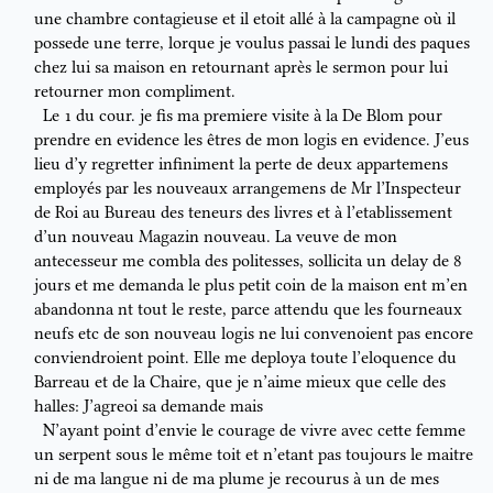
une chambre contagieuse et il etoit allé à la campagne où il
possede une
terre, lorque je
voulus
passai le lundi des paques
chez lui
sa maison
en retournant
après le sermon pour lui
retourner mon compliment.
Le 1 du cour. je fis ma premiere visite à la D
e
Blom pour
prendre en
evidence les êtres de mon logis
en evidence
. J’eus
lieu d’y regretter
infiniment la perte de deux appartemens
employés par les nouveaux
arrangemens de Mr l’
Inspecteur
de Roi au Bureau des teneurs des
livres et à l’etablissement
d’un nouveau Magazin
nouveau
. La veuve
de mon
antecesseur me combla des politesses, sollicita un delay de 8
jours
et me demanda le plus petit coin de la maison e
n
t m’en
abandonna
nt
tout le reste,
parce
attendu que les fourneaux
neufs etc de son
nouveau logis ne lui
convenoient pas encore
conviendroient point.
Elle me deploya toute l’eloquence du
Barreau et de la Chaire, que je
n’aime mieux que celle des
halles: J’agreoi sa demande mais
N’ayant point
d’envie
le courage de vivre avec
cette femme
un
serpent sous le même toit et n’etant pas toujours le maitre
ni de ma
langue ni de ma plume je recourus à un de mes