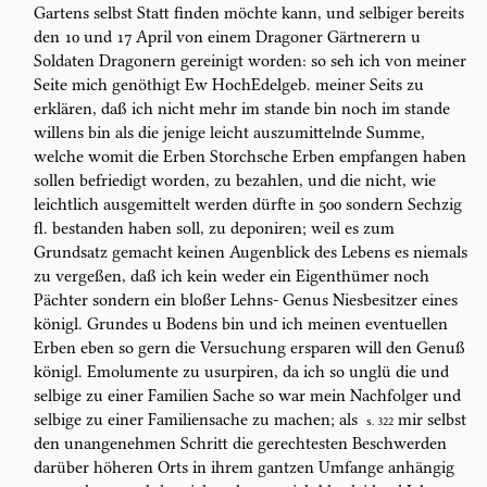
Gartens selbst Statt
finden
möchte
kann, und selbiger bereits
den 10 und 17
April
von einem
Dragoner
Gärtnerern u
Soldaten
Dragon
ern gereinigt worden: so seh
ich
von meiner
Seite
mich genöthigt Ew HochEdelgeb. meiner Seits zu
erklären, daß ich nicht mehr im stande
bin
noch
im stande
willens bin
als die
jenige
leicht auszumittelnde Summe,
welche
womit die
Erben
Storch
sche Erben
empfangen haben
sollen
befriedigt worden,
zu
bezahlen
, und die nicht,
wie
leichtlich ausgemittelt werden dürfte
in 500 sondern
Sechzig
fl. bestanden haben soll, zu
deponi
ren; weil es zum
Grundsatz
gemacht
keinen Augenblick des Lebens
es niemals
zu vergeßen, daß ich
kein
weder ein Eigenthümer noch
Pächter sondern ein bloßer Lehns-
Genus
Niesbesitzer eines
königl. Grundes u Bodens bin und ich meinen
eventuell
en
Erben eben so gern die Versuchung ersparen will den Genuß
königl.
Emolumente
zu
usurpi
ren,
da ich so unglü die und
selbige zu einer Familien Sache
so war mein Nachfolger
und
selbige zu einer Familiensache zu machen; als
mir selbst
S. 322
den unangenehmen Schritt die gerechtesten Beschwerden
darüber
höheren Orts in ihrem gantzen Umfange anhängig