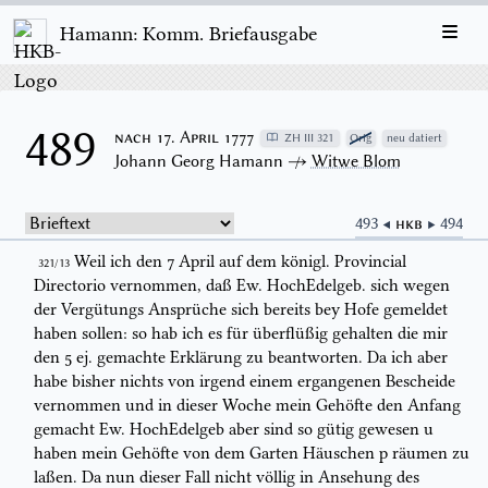
Hamann: Komm. Briefausgabe
489
nach 17. April 1777
ZH III 321
Orig
neu datiert
Johann Georg Hamann
↛
Witwe Blom
493 ◀
HKB
▶ 494
Weil ich den 7
April
auf dem königl.
Provincial
321/13
Direct
or
io
vernommen, daß
Ew. HochEdelgeb.
sich
wegen
der Vergütungs Ansprüche sich bereits bey
Hofe gemeldet
haben sollen: so hab ich es für überflüßig gehalten die mir
den
5
ej.
gemachte Erklärung zu beantworten.
Da
ich
aber
habe bisher nichts
von irgend einem ergangenen Bescheide
vernommen
und in
diese
r
Woche
mein Gehöfte
den Anfang
gemacht Ew. HochEdelgeb aber sind so gütig
gewesen u
haben mein Gehöfte von dem
Garten
Häuschen
p
räumen zu
laßen. Da nun dieser Fall nicht völlig in Ansehung des